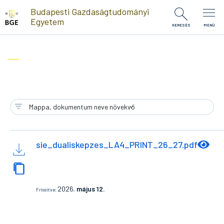
Ugrás a tartalomra
Budapesti Gazdaságtudományi
Egyetem
KERESÉS
MENÜ
sie_dualiskepzes_LA4_PRINT_26_27.pdf
2026.
május 12.
Frissítve: