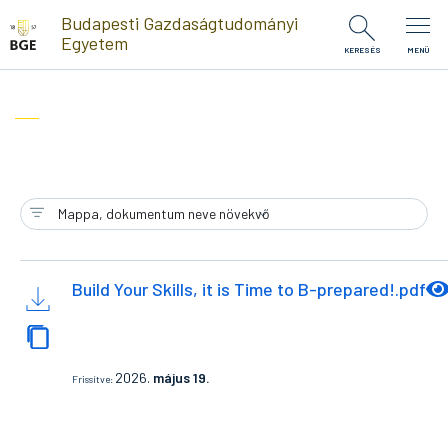
Ugrás a tartalomra
Budapesti Gazdaságtudományi
Egyetem
KERESÉS
MENÜ
Build Your Skills, it is Time to B-prepared!.pdf
2026.
május 19.
Frissítve: