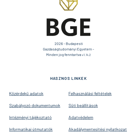
2026 - Budapesti
Gazdaságtudományi Egyetem -
Minden jog fenntartva
v1.14.2
HASZNOS LINKEK
Közérdekű adatok
Felhasználási feltételek
Szabályozó dokumentumok
Süti beállítások
Intézményi tájékoztató
Adatvédelem
Informatikai útmutatók
Akadálymentesítési nyilatkozat