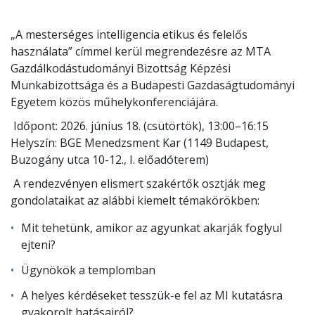
„A mesterséges intelligencia etikus és felelős
használata” címmel kerül megrendezésre az MTA
Gazdálkodástudományi Bizottság Képzési
Munkabizottsága és a Budapesti Gazdaságtudományi
Egyetem közös műhelykonferenciájára.
Időpont: 2026. június 18. (csütörtök), 13:00–16:15
Helyszín: BGE Menedzsment Kar (1149 Budapest,
Buzogány utca 10-12., I. előadóterem)
A rendezvényen elismert szakértők osztják meg
gondolataikat az alábbi kiemelt témakörökben:
Mit tehetünk, amikor az agyunkat akarják foglyul
ejteni?
Ügynökök a templomban
A helyes kérdéseket tesszük-e fel az MI kutatásra
gyakorolt hatásairól?