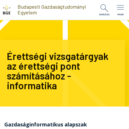
Ugrás a tartalomra
Budapesti Gazdaságtudományi
Egyetem
KERESÉS
MENÜ
Érettségi vizsgatárgyak
az érettségi pont
számításához -
informatika
Gazdaságinformatikus alapszak