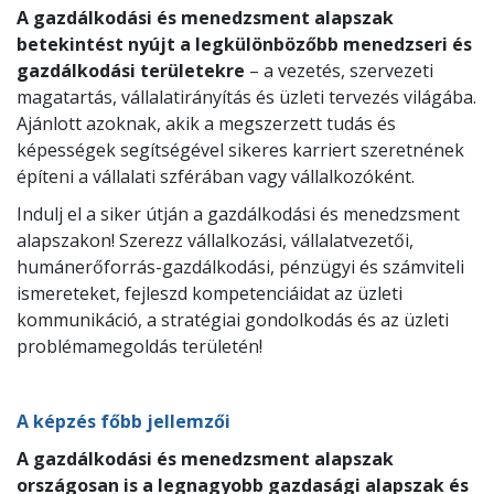
A gazdálkodási és menedzsment alapszak
betekintést nyújt a legkülönbözőbb menedzseri és
gazdálkodási területekre
– a vezetés, szervezeti
magatartás, vállalatirányítás és üzleti tervezés világába.
Ajánlott azoknak, akik a megszerzett tudás és
képességek segítségével sikeres karriert szeretnének
építeni a vállalati szférában vagy vállalkozóként.
Indulj el a siker útján a gazdálkodási és menedzsment
alapszakon! Szerezz vállalkozási, vállalatvezetői,
humánerőforrás-gazdálkodási, pénzügyi és számviteli
ismereteket, fejleszd kompetenciáidat az üzleti
kommunikáció, a stratégiai gondolkodás és az üzleti
problémamegoldás területén!
A képzés főbb jellemzői
A gazdálkodási és menedzsment alapszak
országosan is a legnagyobb gazdasági alapszak és