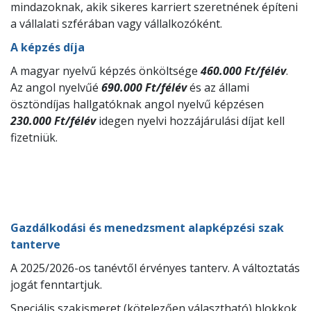
mindazoknak, akik sikeres karriert szeretnének építeni
a vállalati szférában vagy vállalkozóként.
A képzés díja
A magyar nyelvű képzés önköltsége
460.000 Ft/félév
.
Az angol nyelvűé
690.000 Ft/félév
és az állami
ösztöndíjas hallgatóknak angol nyelvű képzésen
230.000 Ft/félév
idegen nyelvi hozzájárulási díjat kell
fizetniük.
Gazdálkodási és menedzsment alapképzési szak
tanterve
A 2025/2026-os tanévtől érvényes tanterv. A változtatás
jogát fenntartjuk.
Speciális szakismeret (kötelezően választható) blokkok