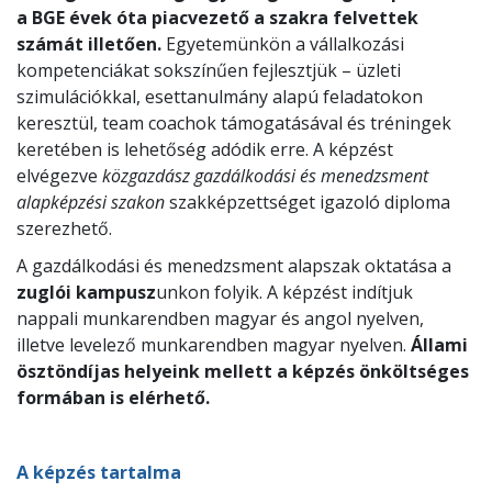
a BGE évek óta piacvezető a szakra felvettek
számát illetően.
Egyetemünkön a vállalkozási
kompetenciákat sokszínűen fejlesztjük – üzleti
szimulációkkal, esettanulmány alapú feladatokon
keresztül, team coachok támogatásával és tréningek
keretében is lehetőség adódik erre. A képzést
elvégezve
közgazdász gazdálkodási és menedzsment
alapképzési szakon
szakképzettséget igazoló diploma
szerezhető.
A gazdálkodási és menedzsment alapszak oktatása a
zuglói kampusz
unkon folyik. A képzést indítjuk
nappali munkarendben magyar és angol nyelven,
illetve levelező munkarendben magyar nyelven.
Állami
ösztöndíjas helyeink mellett a képzés önköltséges
formában is elérhető.
A képzés tartalma