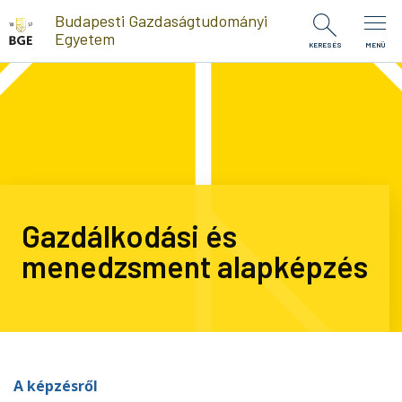
Ugrás a tartalomra
Budapesti Gazdaságtudományi
Egyetem
KERESÉS
MENÜ
Gazdálkodási és
menedzsment alapképzés
A képzésről