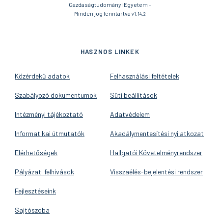
Gazdaságtudományi Egyetem -
Minden jog fenntartva
v1.14.2
HASZNOS LINKEK
Közérdekű adatok
Felhasználási feltételek
Szabályozó dokumentumok
Süti beállítások
Intézményi tájékoztató
Adatvédelem
Informatikai útmutatók
Akadálymentesítési nyilatkozat
Elérhetőségek
Hallgatói Követelményrendszer
Pályázati felhívások
Visszaélés-bejelentési rendszer
Fejlesztéseink
Sajtószoba