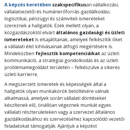
A képzés keretében
szakspecifikus
an vállalkozási,
vállalatvezetői és humánerőforrás-gazdálkodási,
logisztikai, pénzügyi és számviteli ismereteket
szereznek a hallgatók. Ezek mellett olyan, a
közgazdászoktól elvárt
általános gazdasági és üzleti
ismereteket
is elsajátítanak, amelyek felkészítik őket
a vállalati élet kihívásainak átfogó megértésére is.
Mindeközben
fejlesztik kompetenciáikat
az üzleti
kommunikáció, a stratégiai gondolkodás és az üzleti
problémamegoldást területén – felkészülve a sikeres
üzleti karrierre.
A megszerzett ismeretek és képességek által a
hallgatók olyan munkakörök betöltésére válnak
alkalmassá, amelyek során vállalati döntéseket
készítenek elő, önállóan végeznek munkát egyes
vállalati részterületeken vagy a szervezet általános
gazdálkodásához és szervezéséhez kapcsolódó vezetői
feladatokat támogatják. Ajánljuk a képzést