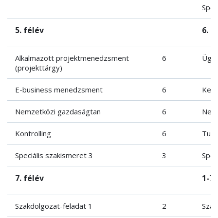
Spec
5. félév
6. f
Alkalmazott projektmenedzsment
6
Ügyf
(projekttárgy)
E-business menedzsment
6
Kere
Nemzetközi gazdaságtan
6
Nemz
Kontrolling
6
Turi
Speciális szakismeret 3
3
Spec
7. félév
1-7.
Szakdolgozat-feladat 1
2
Szab