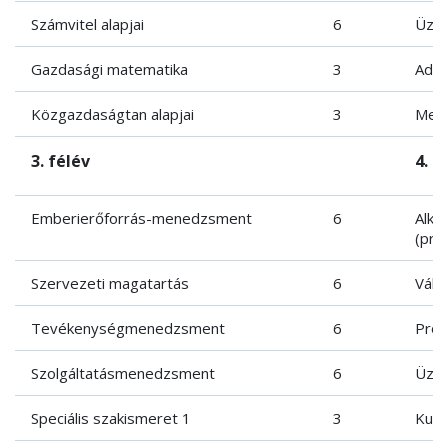
Számvitel alapjai
6
Üzle
Gazdasági matematika
3
Adat
Közgazdaságtan alapjai
3
Mene
3. félév
4. f
Emberierőforrás-menedzsment
6
Alka
(pro
Szervezeti magatartás
6
Váll
Tevékenységmenedzsment
6
Pro
Szolgáltatásmenedzsment
6
Üzle
Speciális szakismeret 1
3
Kuta