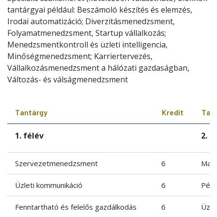
tantárgyai például: Beszámoló készítés és elemzés,
Irodai automatizáció; Diverzitásmenedzsment,
Folyamatmenedzsment, Startup vállalkozás;
Menedzsmentkontroll és üzleti intelligencia,
Minőségmenedzsment; Karriertervezés,
Vállalkozásmenedzsment a hálózati gazdaságban,
Változás- és válságmenedzsment
Tantárgy
Kredit
Tan
1. félév
2. f
Szervezetmenedzsment
6
Mark
Üzleti kommunikáció
6
Pén
Fenntartható és felelős gazdálkodás
6
Üzle