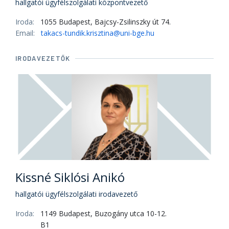
hallgatói ügyfélszolgálati központvezető
Iroda:
1055 Budapest, Bajcsy-Zsilinszky út 74.
Email:
takacs-tundik.krisztina@uni-bge.hu
IRODAVEZETŐK
Kissné Siklósi Anikó
hallgatói ügyfélszolgálati irodavezető
Iroda:
1149 Budapest, Buzogány utca 10-12.
B1