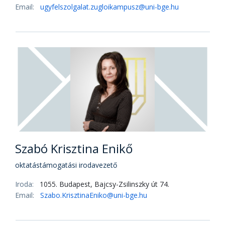
Email:
ugyfelszolgalat.zugloikampusz@uni-bge.hu
Szabó Krisztina Enikő
oktatástámogatási irodavezető
Iroda:
1055. Budapest, Bajcsy-Zsilinszky út 74.
Email:
Szabo.KrisztinaEniko@uni-bge.hu