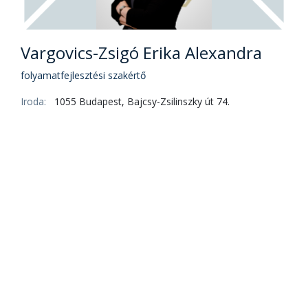
Vargovics-Zsigó Erika Alexandra
folyamatfejlesztési szakértő
Iroda:
1055 Budapest, Bajcsy-Zsilinszky út 74.
Email:
zsigo.erika@uni-bge.hu
2026 - Budapesti
Gazdaságtudományi Egyetem -