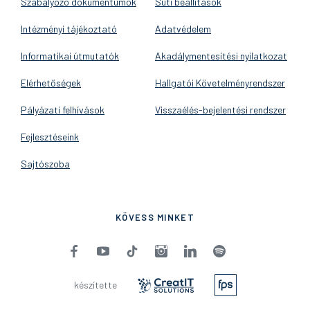
Szabályozó dokumentumok
Süti beállítások
Intézményi tájékoztató
Adatvédelem
Informatikai útmutatók
Akadálymentesítési nyilatkozat
Elérhetőségek
Hallgatói Követelményrendszer
Pályázati felhívások
Visszaélés-bejelentési rendszer
Fejlesztéseink
Sajtószoba
KÖVESS MINKET
készítette