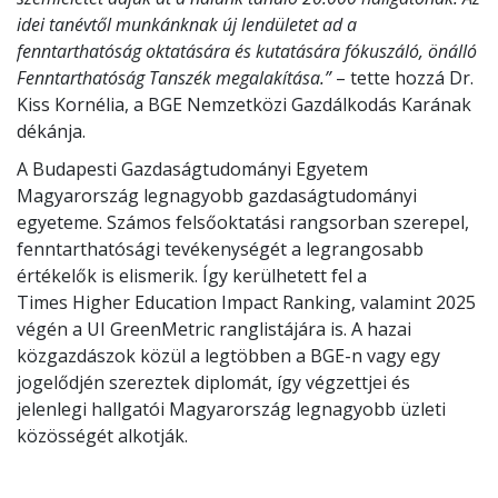
idei tanévtől munkánknak új lendületet ad a
fenntarthatóság oktatására és kutatására fókuszáló, önálló
Fenntarthatóság Tanszék megalakítása.”
– tette hozzá Dr.
Kiss Kornélia, a BGE Nemzetközi Gazdálkodás Karának
dékánja.
A Budapesti Gazdaságtudományi Egyetem
Magyarország legnagyobb gazdaságtudományi
egyeteme. Számos felsőoktatási rangsorban szerepel,
fenntarthatósági tevékenységét a legrangosabb
értékelők is elismerik. Így kerülhetett fel a
Times Higher Education Impact Ranking, valamint 2025
végén a UI GreenMetric ranglistájára is. A hazai
közgazdászok közül a legtöbben a BGE-n vagy egy
jogelődjén szereztek diplomát, így végzettjei és
jelenlegi hallgatói Magyarország legnagyobb üzleti
közösségét alkotják.