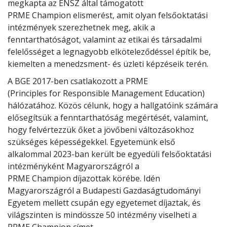
megkapta az ENSZ által támogatott
PRME Champion elismerést, amit olyan felsőoktatási
intézmények szerezhetnek meg, akik a
fenntarthatóságot, valamint az etikai és társadalmi
felelősséget a legnagyobb elköteleződéssel építik be,
kiemelten a menedzsment- és üzleti képzéseik terén.
A BGE 2017-ben csatlakozott a PRME
(Principles for Responsible Management Education)
hálózatához. Közös célunk, hogy a hallgatóink számára
elősegítsük a fenntarthatóság megértését, valamint,
hogy felvértezzük őket a jövőbeni változásokhoz
szükséges képességekkel. Egyetemünk első
alkalommal 2023-ban került be egyedüli felsőoktatási
intézményként Magyarországról a
PRME Champion díjazottak körébe. Idén
Magyarországról a Budapesti Gazdaságtudományi
Egyetem mellett csupán egy egyetemet díjaztak, és
világszinten is mindössze 50 intézmény viselheti a