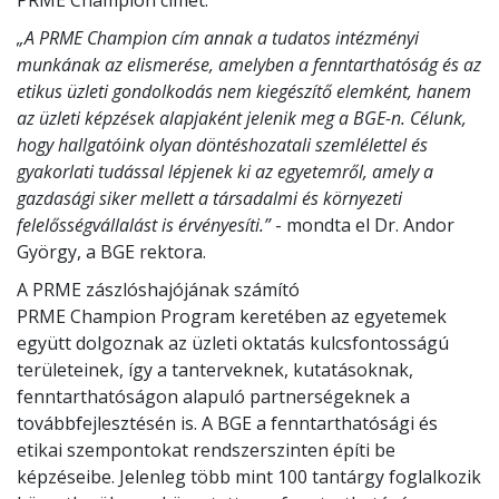
PRME Champion címet.
„A PRME Champion cím annak a tudatos intézményi
munkának az elismerése, amelyben a fenntarthatóság és az
etikus üzleti gondolkodás nem kiegészítő elemként, hanem
az üzleti képzések alapjaként jelenik meg a BGE-n. Célunk,
hogy hallgatóink olyan döntéshozatali szemlélettel és
gyakorlati tudással lépjenek ki az egyetemről, amely a
gazdasági siker mellett a társadalmi és környezeti
felelősségvállalást is érvényesíti.”
- mondta el Dr. Andor
György, a BGE rektora.
A PRME zászlóshajójának számító
PRME Champion Program keretében az egyetemek
együtt dolgoznak az üzleti oktatás kulcsfontosságú
területeinek, így a tanterveknek, kutatásoknak,
fenntarthatóságon alapuló partnerségeknek a
továbbfejlesztésén is. A BGE a fenntarthatósági és
etikai szempontokat rendszerszinten építi be
képzéseibe. Jelenleg több mint 100 tantárgy foglalkozik