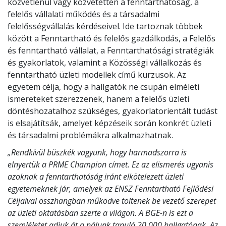
közvetlenül vagy közvetetten a fenntarthatóság, a
felelős vállalati működés és a társadalmi
felelősségvállalás kérdéseivel. Ide tartoznak többek
között a Fenntartható és felelős gazdálkodás, a Felelős
és fenntartható vállalat, a Fenntarthatósági stratégiák
és gyakorlatok, valamint a Közösségi vállalkozás és
fenntartható üzleti modellek című kurzusok. Az
egyetem célja, hogy a hallgatók ne csupán elméleti
ismereteket szerezzenek, hanem a felelős üzleti
döntéshozatalhoz szükséges, gyakorlatorientált tudást
is elsajátítsák, amelyet képzéseik során konkrét üzleti
és társadalmi problémákra alkalmazhatnak.
„Rendkívül büszkék vagyunk, hogy harmadszorra is
elnyertük a PRME Champion címet. Ez az elismerés ugyanis
azoknak a fenntarthatóság iránt elkötelezett üzleti
egyetemeknek jár, amelyek az ENSZ Fenntartható Fejlődési
Céljaival összhangban működve töltenek be vezető szerepet
az üzleti oktatásban szerte a világon. A BGE-n is ezt a
szemléletet adjuk át a nálunk tanuló 20.000 hallgatónak. Az