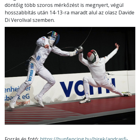
döntőig több szoros mérkőzést is megnyert, végül
hosszabbítás után 14-13-ra maradt alul az olasz Davide
Di Verolival szemben.
Forrás és fotó:
https://hunfencing.hu/hirek/andrasfi-