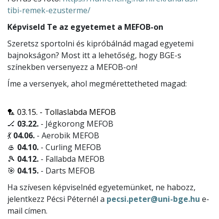
tibi-remek-ezusterme/
Képviseld Te az egyetemet a MEFOB-on
Szeretsz sportolni és kipróbálnád magad egyetemi
bajnokságon? Most itt a lehetőség, hogy BGE-s
színekben versenyezz a MEFOB-on!
Íme a versenyek, ahol megmérettetheted magad:
🏸 03.15. - Tollaslabda MEFOB
🏒
03.22.
- Jégkorong MEFOB
💃
04.06.
- Aerobik MEFOB
🥌
04.10.
- Curling MEFOB
🎾
04.12.
- Fallabda MEFOB
🎯
04.15.
- Darts MEFOB
Ha szívesen képviselnéd egyetemünket, ne habozz,
jelentkezz Pécsi Péternél a
pecsi.peter@uni-bge.hu
e-
mail címen.