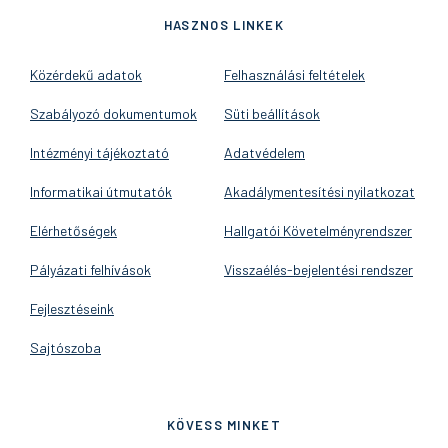
HASZNOS LINKEK
Közérdekű adatok
Felhasználási feltételek
Szabályozó dokumentumok
Süti beállítások
Intézményi tájékoztató
Adatvédelem
Informatikai útmutatók
Akadálymentesítési nyilatkozat
Elérhetőségek
Hallgatói Követelményrendszer
Pályázati felhívások
Visszaélés-bejelentési rendszer
Fejlesztéseink
Sajtószoba
KÖVESS MINKET