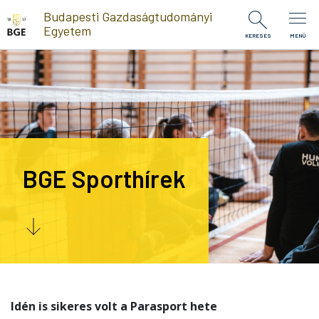
Ugrás a tartalomra
Budapesti Gazdaságtudományi
Egyetem
KERESÉS
MENÜ
BGE Sporthírek
Idén is sikeres volt a Parasport hete