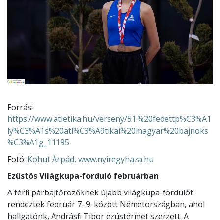
Forrás:
https://www.atletika.hu/verseny/51.%20fedettp%C3%A1
ly%C3%A1s%20atl%C3%A9tikai%20magyar%20bajnoks
%C3%A1g_11195
Fotó:
Kohut Árpád, www.nyiregyhaza.hu
Ezüstös Világkupa-forduló februárban
A férfi párbajtőrözőknek újabb világkupa-fordulót
rendeztek február 7–9. között Németországban, ahol
hallgatónk, Andrásfi Tibor ezüstérmet szerzett. A