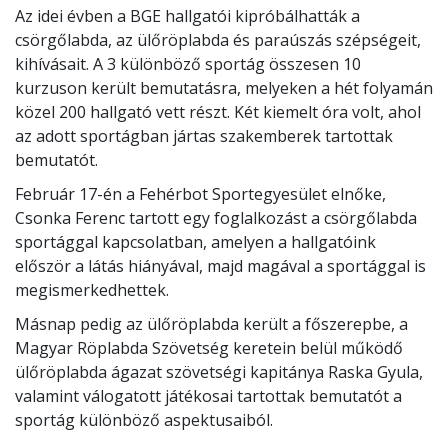
Az idei évben a BGE hallgatói kipróbálhatták a
csörgőlabda, az ülőröplabda és paraúszás szépségeit,
kihívásait. A 3 különböző sportág összesen 10
kurzuson került bemutatásra, melyeken a hét folyamán
közel 200 hallgató vett részt. Két kiemelt óra volt, ahol
az adott sportágban jártas szakemberek tartottak
bemutatót.
Február 17-én a Fehérbot Sportegyesület elnőke,
Csonka Ferenc tartott egy foglalkozást a csörgőlabda
sportággal kapcsolatban, amelyen a hallgatóink
először a látás hiányával, majd magával a sportággal is
megismerkedhettek.
Másnap pedig az ülőröplabda került a főszerepbe, a
Magyar Röplabda Szövetség keretein belül működő
ülőröplabda ágazat szövetségi kapitánya Raska Gyula,
valamint válogatott játékosai tartottak bemutatót a
sportág különböző aspektusaiból.