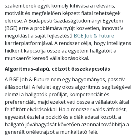
szakemberek egyik komoly kihívása a releváns,
motivált és megfelelően képzett fiatal tehetségek
elérése. A Budapesti Gazdaságtudományi Egyetem
(BGE) erre a problémára nyújt közvetlen, innovatív
megoldást a saját fejlesztésű
BGE Job & Future
karrierplatformjával. A rendszer célja, hogy intelligens
hídként kapcsolja össze az egyetem hallgatóit a
munkaerőt kereső vállalkozásokkal.
Algoritmus-alapú, célzott összekapcsolás
A BGE Job & Future nem egy hagyományos, passzív
állásportál. A felület egy okos algoritmus segítségével
elemzi a hallgatók profilját, kompetenciáit és
preferenciáit, majd ezeket veti össze a vállalatok által
feltöltött elvárásokkal. Ha a rendszer valós átfedést,
egyezést észlel a pozíció és a diák adatai között, a
hallgató jóváhagyását követően azonnal továbbítja a
generált önéletrajzot a munkáltató felé.