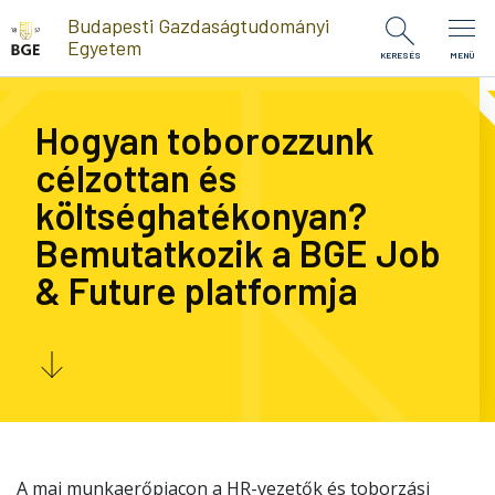
Ugrás a tartalomra
Budapesti Gazdaságtudományi
Egyetem
KERESÉS
MENÜ
Hogyan toborozzunk
célzottan és
költséghatékonyan?
Bemutatkozik a BGE Job
& Future platformja
A mai munkaerőpiacon a HR-vezetők és toborzási