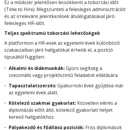
Ez a módszer jelentősen lecsökkenti a toborzási időt
(Time to Hire). Megszünteti a felesleges adminisztrációt
és az irreleváns jelentkezések átválogatásával járó
felesleges HR-időt.
Teljes spektrumú toborzási lehetőségek
A platformon a HR-esek az egyetemi évek különböző
szakaszaiban járó hallgatókat érhetik el, a pozíció
típusától függően:
Alkalmi és diákmunkák:
Gyors segítség a
szezonális vagy projektszintű feladatok ellátására.
Tapasztalatszerzés:
Gyakornoki évek gyűjtése már
az egyetemi évek alatt.
Kötelező szakmai gyakorlat:
Közvetlen elérés a
diplomázás előtt álló, kötelező gyakorlati helyet
kereső hallgatókhoz.
Pályakezdő és főállású pozíciók:
Friss diplomások