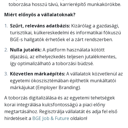
toborzása hosszú távú, karrierépítő munkakörökbe.
Miért előnyös a vállalatoknak?
Szűrt, releváns adatbázis:
Kizárólag a gazdasági,
turisztikai, külkereskedelmi és informatikai fókuszú
BGE-s hallgatók érhetőek el a zárt rendszerben.
Nulla jutalék:
A platform használata kötött
díjazású, az elhelyezkedés teljesen jutalékmentes,
így optimalizálható a toborzási büdzsé.
Közvetlen márkaépítés:
A vállalatok közvetlenül az
egyetemi ökoszisztémában építhetik munkáltatói
márkájukat (Employer Branding).
A toborzás digitalizálása és az egyetemi tehetségek
korai integrálása kulcsfontosságú a piaci előny
megtartásához. Regisztrálja vállalatát és adja fel első
hirdetéseit a
BGE Job & Future
oldalon!