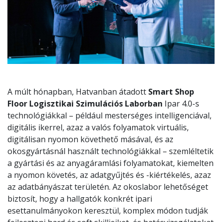
A múlt hónapban, Hatvanban átadott
Smart Shop
Floor Logisztikai Szimulációs Laborban
Ipar 4.0-s
technológiákkal – például mesterséges intelligenciával,
digitális ikerrel, azaz a valós folyamatok virtuális,
digitálisan nyomon követhető másával, és az
okosgyártásnál használt technológiákkal – szemléltetik
a gyártási és az anyagáramlási folyamatokat, kiemelten
a nyomon követés, az adatgyűjtés és -kiértékelés, azaz
az adatbányászat területén. Az okoslabor lehetőséget
biztosít, hogy a hallgatók konkrét ipari
esettanulmányokon keresztül, komplex módon tudják