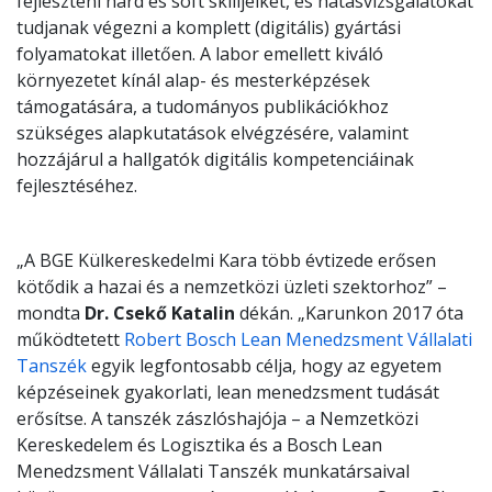
fejleszteni hard és soft skilljeiket, és hatásvizsgálatokat
tudjanak végezni a komplett (digitális) gyártási
folyamatokat illetően. A labor emellett kiváló
környezetet kínál alap- és mesterképzések
támogatására, a tudományos publikációkhoz
szükséges alapkutatások elvégzésére, valamint
hozzájárul a hallgatók digitális kompetenciáinak
fejlesztéséhez.
„A BGE Külkereskedelmi Kara több évtizede erősen
kötődik a hazai és a nemzetközi üzleti szektorhoz” –
mondta
Dr. Csekő Katalin
dékán. „Karunkon 2017 óta
működtetett
Robert Bosch Lean Menedzsment Vállalati
Tanszék
egyik legfontosabb célja, hogy az egyetem
képzéseinek gyakorlati, lean menedzsment tudását
erősítse. A tanszék zászlóshajója – a Nemzetközi
Kereskedelem és Logisztika és a Bosch Lean
Menedzsment Vállalati Tanszék munkatársaival