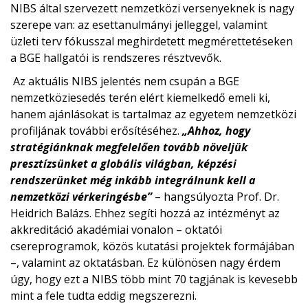
NIBS által szervezett nemzetközi versenyeknek is nagy
szerepe van: az esettanulmányi jelleggel, valamint
üzleti terv fókusszal meghirdetett megmérettetéseken
a BGE hallgatói is rendszeres résztvevők.
Az aktuális NIBS jelentés nem csupán a BGE
nemzetköziesedés terén elért kiemelkedő emeli ki,
hanem ajánlásokat is tartalmaz az egyetem nemzetközi
profiljának további erősítéséhez.
„Ahhoz, hogy
stratégiánknak megfelelően tovább növeljük
presztízsünket a globális világban, képzési
rendszerünket még inkább integrálnunk kell a
nemzetközi vérkeringésbe”
– hangsúlyozta Prof. Dr.
Heidrich Balázs. Ehhez segíti hozzá az intézményt az
akkreditáció akadémiai vonalon – oktatói
csereprogramok, közös kutatási projektek formájában
–, valamint az oktatásban. Ez különösen nagy érdem
úgy, hogy ezt a NIBS több mint 70 tagjának is kevesebb
mint a fele tudta eddig megszerezni.