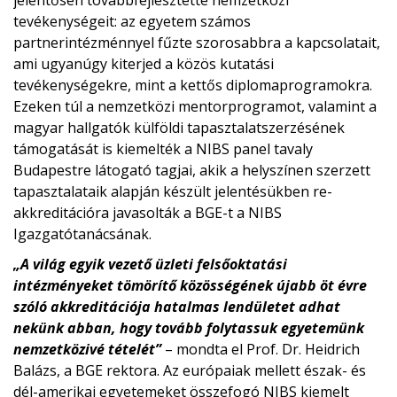
jelentősen továbbfejlesztette nemzetközi
tevékenységeit: az egyetem számos
partnerintézménnyel fűzte szorosabbra a kapcsolatait,
ami ugyanúgy kiterjed a közös kutatási
tevékenységekre, mint a kettős diplomaprogramokra.
Ezeken túl a nemzetközi mentorprogramot, valamint a
magyar hallgatók külföldi tapasztalatszerzésének
támogatását is kiemelték a NIBS panel tavaly
Budapestre látogató tagjai, akik a helyszínen szerzett
tapasztalataik alapján készült jelentésükben re-
akkreditációra javasolták a BGE-t a NIBS
Igazgatótanácsának.
„A világ egyik vezető üzleti felsőoktatási
intézményeket tömörítő közösségének újabb öt évre
szóló akkreditációja hatalmas lendületet adhat
nekünk abban, hogy tovább folytassuk egyetemünk
nemzetközivé tételét”
– mondta el Prof. Dr. Heidrich
Balázs, a BGE rektora. Az európaiak mellett észak- és
dél-amerikai egyetemeket összefogó NIBS kiemelt