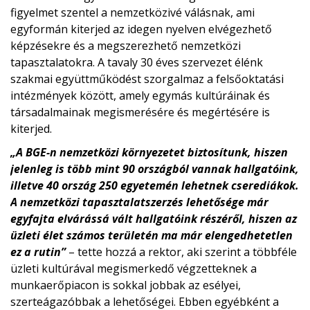
figyelmet szentel a nemzetközivé válásnak, ami
egyformán kiterjed az idegen nyelven elvégezhető
képzésekre és a megszerezhető nemzetközi
tapasztalatokra. A tavaly 30 éves szervezet élénk
szakmai együttműködést szorgalmaz a felsőoktatási
intézmények között, amely egymás kultúráinak és
társadalmainak megismerésére és megértésére is
kiterjed.
„A BGE-n nemzetközi környezetet biztosítunk, hiszen
jelenleg is több mint 90 országból vannak hallgatóink,
illetve 40 ország 250 egyetemén lehetnek cserediákok.
A nemzetközi tapasztalatszerzés lehetősége már
egyfajta elvárássá vált hallgatóink részéről, hiszen az
üzleti élet számos területén ma már elengedhetetlen
ez a rutin”
– tette hozzá a rektor, aki szerint a többféle
üzleti kultúrával megismerkedő végzetteknek a
munkaerőpiacon is sokkal jobbak az esélyei,
szerteágazóbbak a lehetőségei. Ebben egyébként a