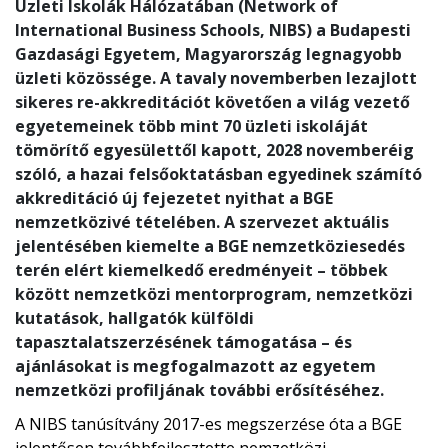
Üzleti Iskolák Hálózatában (Network of
International Business Schools, NIBS) a Budapesti
Gazdasági Egyetem, Magyarország legnagyobb
üzleti közössége. A tavaly novemberben lezajlott
sikeres re-akkreditációt követően a világ vezető
egyetemeinek több mint 70 üzleti iskoláját
tömörítő egyesülettől kapott, 2028 novemberéig
szóló, a hazai felsőoktatásban egyedinek számító
akkreditáció új fejezetet nyithat a BGE
nemzetközivé tételében. A szervezet aktuális
jelentésében kiemelte a BGE nemzetköziesedés
terén elért kiemelkedő eredményeit – többek
között nemzetközi mentorprogram, nemzetközi
kutatások, hallgatók külföldi
tapasztalatszerzésének támogatása – és
ajánlásokat is megfogalmazott az egyetem
nemzetközi profiljának további erősítéséhez.
A NIBS tanúsítvány 2017-es megszerzése óta a BGE