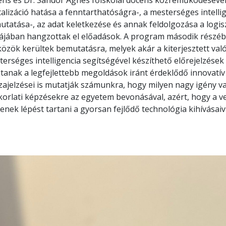
ns és Dr. Sándor Ágnes főiskolai docens közreműködésével za
talizáció hatása a fenntarthatóságra-, a mesterséges intell
tatása-, az adat keletkezése és annak feldolgozása a logisz
ájában hangzottak el előadások. A program második részéb
özök kerültek bemutatásra, melyek akár a kiterjesztett valósá
erséges intelligencia segítségével készíthető előrejelzése
tanak a legfejlettebb megoldások iránt érdeklődő innovatív 
szajelzései is mutatják számunkra, hogy milyen nagy igény 
korlati képzésekre az egyetem bevonásával, azért, hogy a 
enek lépést tartani a gyorsan fejlődő technológia kihívásaiv