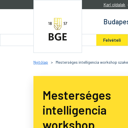
Ugrás a tartalomra
Kari oldalak
Budapes
Felvételi
Nyitólap
>
Mesterséges intelligencia workshop sza
Mesterséges
intelligencia
workshop