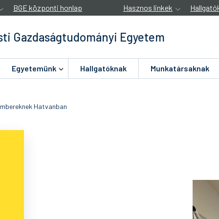
BGE központi honlap
Hasznos linkek
Hallgató
ti Gazdaságtudományi Egyetem
Egyetemünk
Hallgatóknak
Munkatársaknak
kembereknek Hatvanban