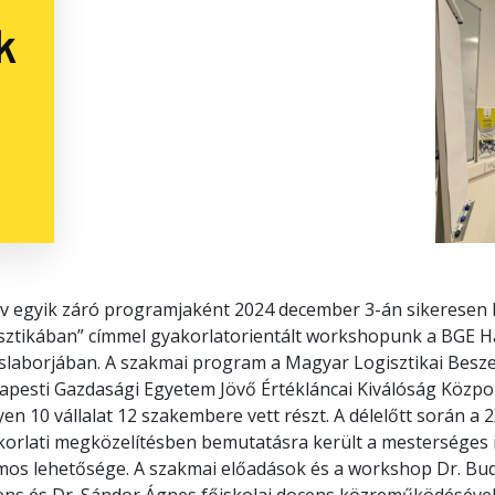
k
v egyik záró programjaként 2024 december 3-án sikeresen le
isztikában” címmel gyakorlatorientált workshopunk a BGE Ha
slaborjában. A szakmai program a Magyar Logisztikai Beszer
apesti Gazdasági Egyetem Jövő Értékláncai Kiválóság Közpo
en 10 vállalat 12 szakembere vett részt. A délelőtt során a
orlati megközelítésben bemutatásra került a mesterséges in
mos lehetősége. A szakmai előadások és a workshop Dr. Bud