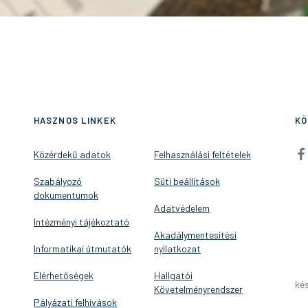
HASZNOS LINKEK
KÖ
Közérdekű adatok
Felhasználási feltételek
Szabályozó
Süti beállítások
dokumentumok
Adatvédelem
Intézményi tájékoztató
Akadálymentesítési
Informatikai útmutatók
nyilatkozat
Elérhetőségek
Hallgatói
kés
Követelményrendszer
Pályázati felhívások