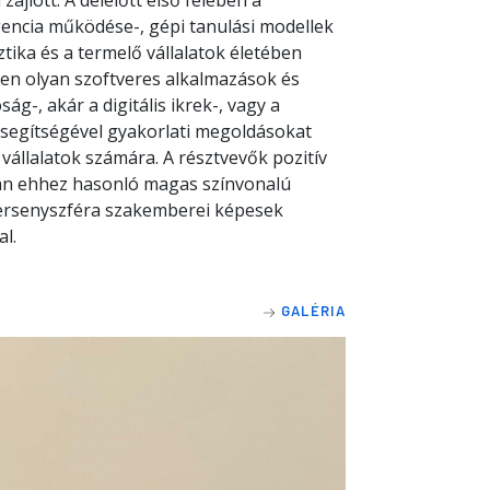
jlott. A délelőtt első felében a
igencia működése-, gépi tanulási modellek
tika és a termelő vállalatok életében
en olyan szoftveres alkalmazások és
g-, akár a digitális ikrek-, vagy a
k segítségével gyakorlati megoldásokat
vállalatok számára. A résztvevők pozitív
van ehhez hasonló magas színvonalú
versenyszféra szakemberei képesek
al.
GALÉRIA