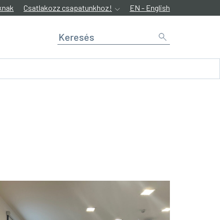
knak
Csatlakozz csapatunkhoz!
EN - English