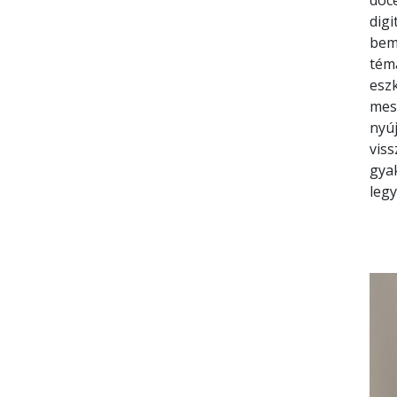
doce
digi
bemu
tém
eszk
mest
nyúj
vis
gya
legy