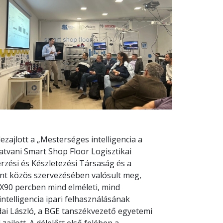
zajlott a „Mesterséges intelligencia a
tvani Smart Shop Floor Logisztikai
zési és Készletezési Társaság és a
nt közös szervezésében valósult meg,
 2X90 percben mind elméleti, mind
telligencia ipari felhasználásának
ai László, a BGE tanszékvezető egyetemi