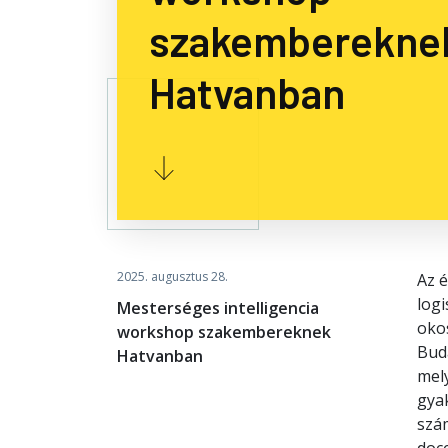
szakemberekne
Hatvanban
2025. augusztus 28.
Az é
log
Mesterséges intelligencia
oko
workshop szakembereknek
Bud
Hatvanban
mely
gyak
szá