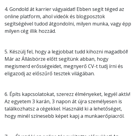
4. Gondold át karrier vágyaidat! Ebben segít téged az
online platform, ahol videók és blogposztok
segítségével tudod átgondolni, milyen munka, vagy épp
milyen cég illik hozzád.
5. Készülj fel, hogy a legjobbat tudd kihozni magadból!
Már az Állásbörze előtt segítünk abban, hogy
megismerd erősségeidet, megnyerő CV-t tudj írni és
eligazodj az előszűrő tesztek világában.
6. Építs kapcsolatokat, szerezz élményeket, legyél aktív!
Az egyetem 3 karán, 3 napon át újra személyesen is
találkozhatsz a cégekkel. Használd ki a lehetőséget,
hogy minél színesebb képet kapj a munkaerőpiacról.