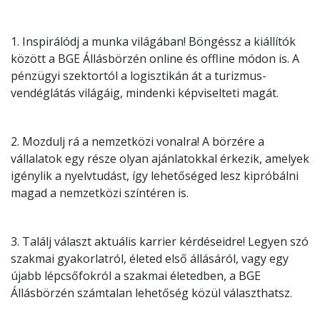
1. Inspirálódj a munka világában! Böngéssz a kiállítók
között a BGE Állásbörzén online és offline módon is. A
pénzügyi szektortól a logisztikán át a turizmus-
vendéglátás világáig, mindenki képviselteti magát.
2. Mozdulj rá a nemzetközi vonalra! A börzére a
vállalatok egy része olyan ajánlatokkal érkezik, amelyek
igénylik a nyelvtudást, így lehetőséged lesz kipróbálni
magad a nemzetközi színtéren is.
3. Találj választ aktuális karrier kérdéseidre! Legyen szó
szakmai gyakorlatról, életed első állásáról, vagy egy
újabb lépcsőfokról a szakmai életedben, a BGE
Állásbörzén számtalan lehetőség közül választhatsz.