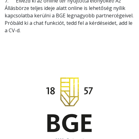
7. Élvezd ki az online tér nyújtotta előnyöket! Az
Állásbörze teljes ideje alatt online is lehetőség nyílik
kapcsolatba kerülni a BGE legnagyobb partnercégeivel.
Próbáld ki a chat funkciót, tedd fel a kérdéseidet, add le
a CV-d.