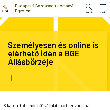
Ugrás a tartalomra
Budapesti Gazdaságtudományi
Egyetem
KERESÉS
MENÜ
Személyesen és online is
elérhető idén a BGE
Állásbörzéje
3 karon, több mint 40 vállalati partner várja az