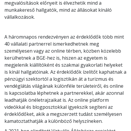
megvalósítások előnyeit is élvezhetik mind a
munkakereső hallgatók, mind az állásokat kínáló
vállalkozások.
A háromnapos rendezvényen az érdeklődők több mint
40 vállalati partnerrel ismerkedhetnek meg
személyesen vagy az online térben, közben közelebb
kerülhetnek a BGE-hez is, hiszen az egyetem is
megjelenik kiállítóként és szakmai gyakorlati helyeket
is kínál hallgatóinak. Az érdeklődők ízelítőt kaphatnak a
pénzügyi szektortól a logisztikán át a turizmus és
vendéglátás világának különféle területeiről, és online
is kapcsolatba léphetnek a partnerekkel, akár azonnal
leadhatják önéletrajzaikat is. Az online platform
videókkal és blogposztokkal igyekszik segíteni az
érdeklődőket, akik a megszerzett tudást személyesen
kamatoztathatják a különböző helyszíneken.