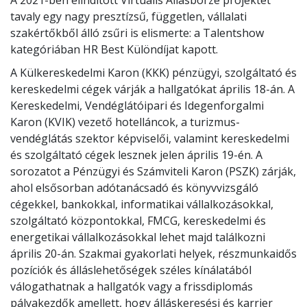
A 2021-ben elindított Virtuális Állásbörze projektet
tavaly egy nagy presztízsű, független, vállalati
szakértőkből álló zsűri is elismerte: a Talentshow
kategóriában HR Best Különdíjat kapott.
A Külkereskedelmi Karon (KKK) pénzügyi, szolgáltató és
kereskedelmi cégek várják a hallgatókat április 18-án. A
Kereskedelmi, Vendéglátóipari és Idegenforgalmi
Karon (KVIK) vezető hotelláncok, a turizmus-
vendéglátás szektor képviselői, valamint kereskedelmi
és szolgáltató cégek lesznek jelen április 19-én. A
sorozatot a Pénzügyi és Számviteli Karon (PSZK) zárják,
ahol elsősorban adótanácsadó és könyvvizsgáló
cégekkel, bankokkal, informatikai vállalkozásokkal,
szolgáltató központokkal, FMCG, kereskedelmi és
energetikai vállalkozásokkal lehet majd találkozni
április 20-án. Szakmai gyakorlati helyek, részmunkaidős
pozíciók és álláslehetőségek széles kínálatából
válogathatnak a hallgatók vagy a frissdiplomás
pályakezdők amellett, hogy álláskeresési és karrier