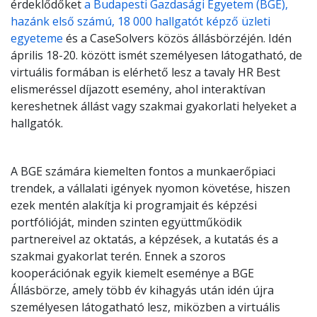
érdeklődőket
a Budapesti Gazdasági Egyetem (BGE),
hazánk első számú, 18 000 hallgatót képző üzleti
egyeteme
és a CaseSolvers közös állásbörzéjén. Idén
április 18-20. között ismét személyesen látogatható, de
virtuális formában is elérhető lesz a tavaly HR Best
elismeréssel díjazott esemény, ahol interaktívan
kereshetnek állást vagy szakmai gyakorlati helyeket a
hallgatók.
A BGE számára kiemelten fontos a munkaerőpiaci
trendek, a vállalati igények nyomon követése, hiszen
ezek mentén alakítja ki programjait és képzési
portfólióját, minden szinten együttműködik
partnereivel az oktatás, a képzések, a kutatás és a
szakmai gyakorlat terén. Ennek a szoros
kooperációnak egyik kiemelt eseménye a BGE
Állásbörze, amely több év kihagyás után idén újra
személyesen látogatható lesz, miközben a virtuális