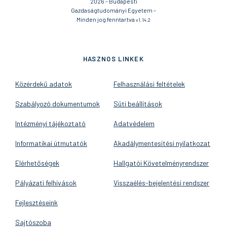
2026 - Budapesti
Gazdaságtudományi Egyetem -
Minden jog fenntartva
v1.14.2
HASZNOS LINKEK
Közérdekű adatok
Felhasználási feltételek
Szabályozó dokumentumok
Süti beállítások
Intézményi tájékoztató
Adatvédelem
Informatikai útmutatók
Akadálymentesítési nyilatkozat
Elérhetőségek
Hallgatói Követelményrendszer
Pályázati felhívások
Visszaélés-bejelentési rendszer
Fejlesztéseink
Sajtószoba