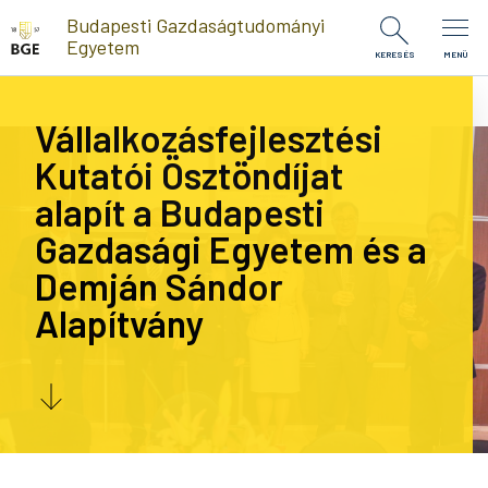
Ugrás a tartalomra
Budapesti Gazdaságtudományi
Egyetem
KERESÉS
MENÜ
Vállalkozásfejlesztési
Kutatói Ösztöndíjat
alapít a Budapesti
Gazdasági Egyetem és a
Demján Sándor
Alapítvány