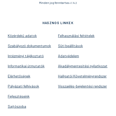
Minden jog fenntartva
v1.14.2
HASZNOS LINKEK
Közérdekű adatok
Felhasználási feltételek
Szabályozó dokumentumok
Süti beállítások
Intézményi tájékoztató
Adatvédelem
Informatikai útmutatók
Akadálymentesítési nyilatkozat
Elérhetőségek
Hallgatói Követelményrendszer
Pályázati felhívások
Visszaélés-bejelentési rendszer
Fejlesztéseink
Sajtószoba