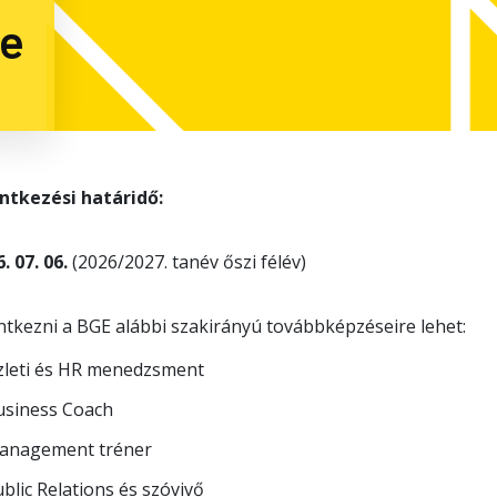
re
entkezési határidő:
. 07. 06.
(2026/2027. tanév őszi félév)
ntkezni a BGE alábbi szakirányú továbbképzéseire lehet:
zleti és HR menedzsment
usiness Coach
anagement tréner
blic Relations és szóvivő