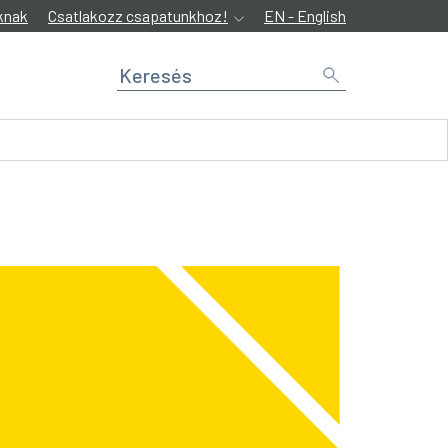
knak
Csatlakozz csapatunkhoz!
EN - English