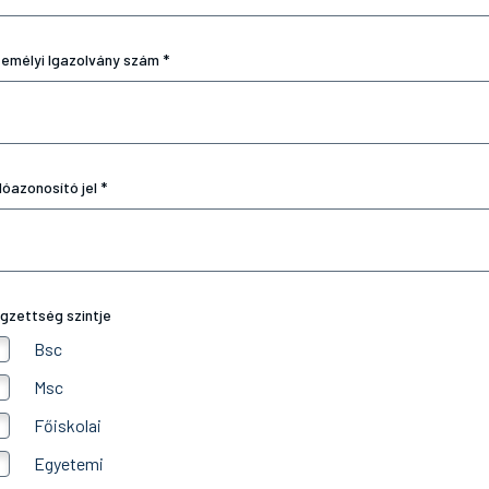
emélyi Igazolvány szám *
óazonosító jel *
gzettség szintje
Bsc
Msc
Főiskolai
Egyetemi