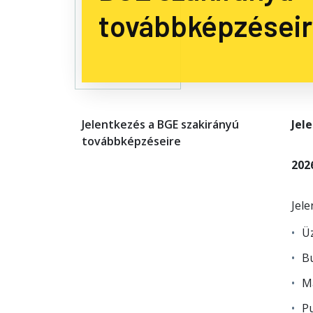
továbbképzései
Jelentkezés a BGE szakirányú
Jel
továbbképzéseire
2026
Jele
Ü
B
M
Pu