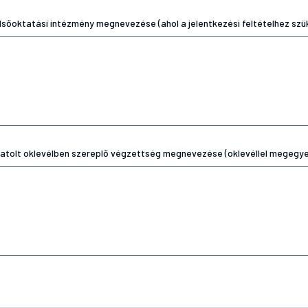
lsőoktatási intézmény megnevezése (ahol a jelentkezési feltételhez szü
atolt oklevélben szereplő végzettség megnevezése (oklevéllel megegy