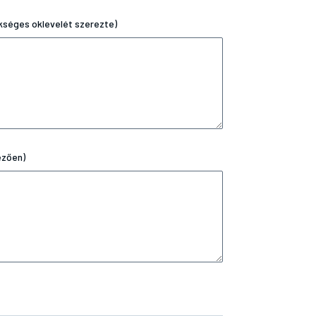
kséges oklevelét szerezte)
ezően)