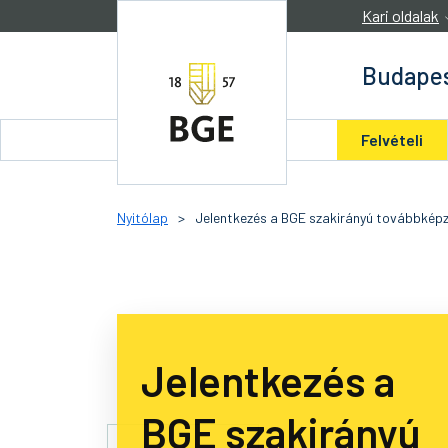
Ugrás a tartalomra
Kari oldalak
Budapes
Felvételi
Nyitólap
>
Jelentkezés a BGE szakirányú továbbképz
Jelentkezés a
BGE szakirányú