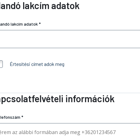
landó lakcím adatok
landó lakcím adatok *
Értesítési címet adok meg
pcsolatfelvételi információk
lefonszám *