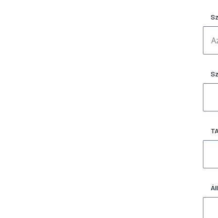
Sz
Sz
TA
Ál