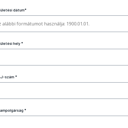
ületési dátum*
ületési hely *
J-szám *
lampolgárság *