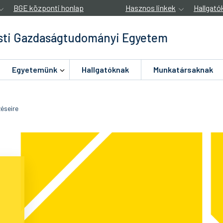
BGE központi honlap
Hasznos linkek
Hallgató
ti Gazdaságtudományi Egyetem
Egyetemünk
Hallgatóknak
Munkatársaknak
éseire