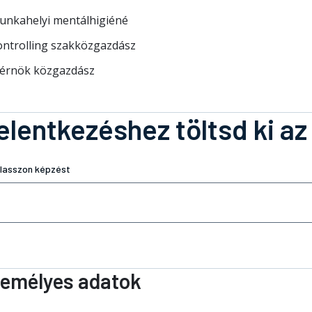
unkahelyi mentálhigiéné
ontrolling szakközgazdász
érnök közgazdász
elentkezéshez töltsd ki az
lasszon képzést
emélyes adatok