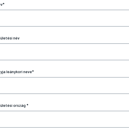
v*
ületési név
yja leánykori neve*
ületési ország *