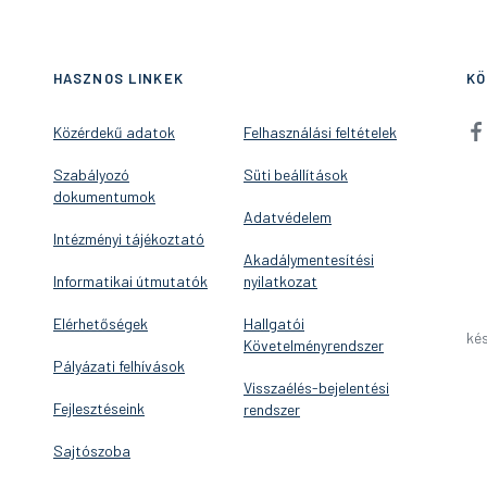
HASZNOS LINKEK
KÖ
Közérdekű adatok
Felhasználási feltételek
Szabályozó
Süti beállítások
dokumentumok
Adatvédelem
Intézményi tájékoztató
Akadálymentesítési
Informatikai útmutatók
nyilatkozat
Elérhetőségek
Hallgatói
kés
Követelményrendszer
Pályázati felhívások
Visszaélés-bejelentési
Fejlesztéseink
rendszer
Sajtószoba