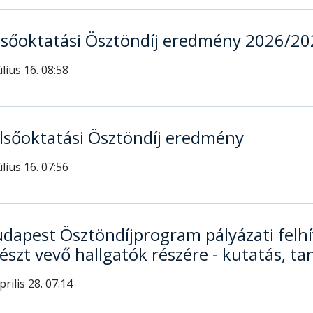
lsőoktatási Ösztöndíj eredmény 2026/20
úlius 16. 08:58
sőoktatási Ösztöndíj eredmény
úlius 16. 07:56
dapest Ösztöndíjprogram pályázati felhí
észt vevő hallgatók részére - kutatás, t
prilis 28. 07:14