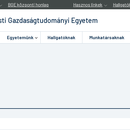
BGE központi honlap
Hasznos linkek
Hallgató
ti Gazdaságtudományi Egyetem
Egyetemünk
Hallgatóknak
Munkatársaknak