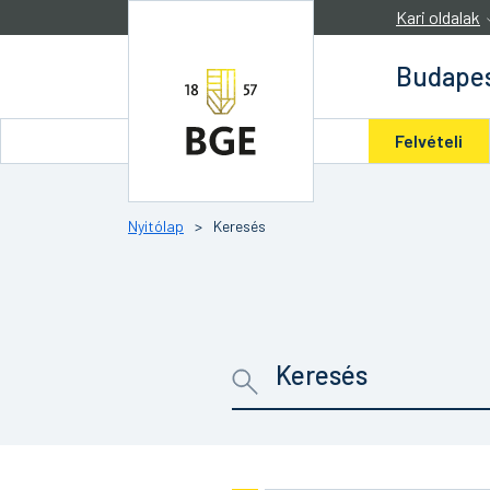
Ugrás a tartalomra
Kari oldalak
Budapes
Felvételi
Nyitólap
>
Keresés