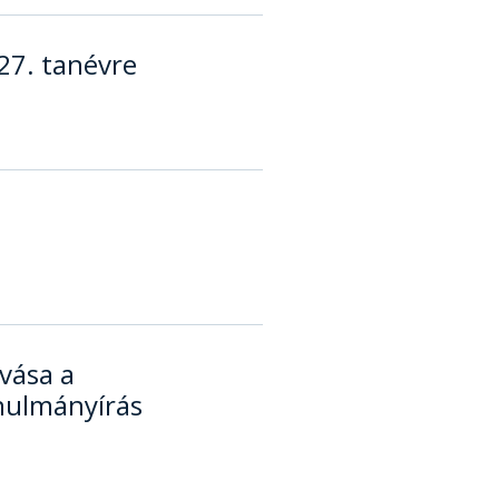
27. tanévre
vása a
anulmányírás