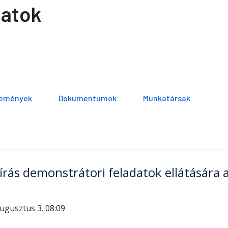
latok
emények
Dokumentumok
Munkatársak
írás demonstrátori feladatok ellátására
ugusztus 3. 08:09