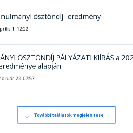
anulmányi ösztöndíj- eredmény
prilis 1. 12:22
NYI ÖSZTÖNDÍJ PÁLYÁZATI KIÍRÁS a 2025
 eredménye alapján
ebruár 23. 07:57
További találatok megjelenítése