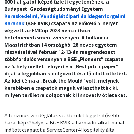
000 hallgatót képző üzleti egyetemének, a
Budapesti Gazdaságtudományi Egyetem
Kereskedelmi, Vendéglátóipari és Idegenforgalmi
Karának
(BGE KVIK) csapata az előkelő 5. helyen
végzett az EMCup 2023 nemzetközi
hotelmenedzsment-versenyen. A hollandiai
Maastrichtban 14 országból 28 neves egyetem
részvételével február 12-13-án megrendezett
többfordulós versenyen a BGE „Pioneers” csapata
az 5. hely mellett elnyerte a „Best pitch-paper”
díjat a legjobban kidolgozott és előadott ötletért.
Az idei téma a „Break the Mould” volt, melynek
keretében a csapatok maguk választhatták ki,
milyen területre dolgoznak ki innovatív ötleteket.
A turizmus-vendéglátás szakterület legjelentősebb
hazai képzőhelye, a BGE KVIK a harmadik alkalommal
indított csapatot a ServiceCenter4Hospitality által