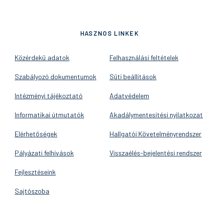
HASZNOS LINKEK
Közérdekű adatok
Felhasználási feltételek
Szabályozó dokumentumok
Süti beállítások
Intézményi tájékoztató
Adatvédelem
Informatikai útmutatók
Akadálymentesítési nyilatkozat
Elérhetőségek
Hallgatói Követelményrendszer
Pályázati felhívások
Visszaélés-bejelentési rendszer
Fejlesztéseink
Sajtószoba