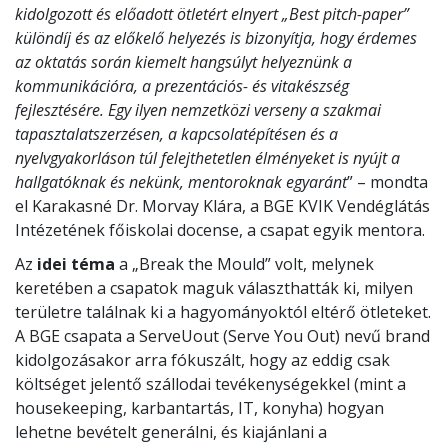
kidolgozott és előadott ötletért elnyert „Best pitch-paper”
különdíj és az előkelő helyezés is bizonyítja, hogy érdemes
az oktatás során kiemelt hangsúlyt helyeznünk a
kommunikációra, a prezentációs- és vitakészség
fejlesztésére. Egy ilyen nemzetközi verseny a szakmai
tapasztalatszerzésen, a kapcsolatépítésen és a
nyelvgyakorláson túl felejthetetlen élményeket is nyújt a
hallgatóknak és nekünk, mentoroknak egyaránt
” – mondta
el Karakasné Dr. Morvay Klára, a BGE KVIK Vendéglátás
Intézetének főiskolai docense, a csapat egyik mentora.
Az
idei téma
a „Break the Mould” volt, melynek
keretében a csapatok maguk választhatták ki, milyen
területre találnak ki a hagyományoktól eltérő ötleteket.
A BGE csapata a ServeUout (Serve You Out) nevű brand
kidolgozásakor arra fókuszált, hogy az eddig csak
költséget jelentő szállodai tevékenységekkel (mint a
housekeeping, karbantartás, IT, konyha) hogyan
lehetne bevételt generálni, és kiajánlani a