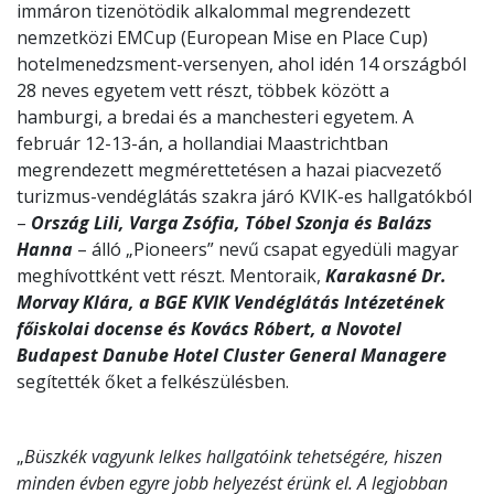
immáron tizenötödik alkalommal megrendezett
nemzetközi EMCup (European Mise en Place Cup)
hotelmenedzsment-versenyen, ahol idén 14 országból
28 neves egyetem vett részt, többek között a
hamburgi, a bredai és a manchesteri egyetem. A
február 12-13-án, a hollandiai Maastrichtban
megrendezett megmérettetésen a hazai piacvezető
turizmus-vendéglátás szakra járó KVIK-es hallgatókból
–
Ország Lili, Varga Zsófia, Tóbel Szonja és Balázs
Hanna
– álló „Pioneers” nevű csapat egyedüli magyar
meghívottként vett részt. Mentoraik,
Karakasné Dr.
Morvay Klára, a BGE KVIK Vendéglátás Intézetének
főiskolai docense és Kovács Róbert, a Novotel
Budapest Danube Hotel Cluster General Managere
segítették őket a felkészülésben.
„
Büszkék vagyunk lelkes hallgatóink tehetségére, hiszen
minden évben egyre jobb helyezést érünk el. A legjobban