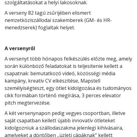
szolgáltatásokat a helyi lakosoknak.
A verseny 82 tagú zsűrijében elismert
nemzetköziszállodai szakemberek (GM- és HR-
menedzserek) foglaltak helyet.
A versenyről
A versenyt több hónapos felkészülés előzte meg, amely
során különböző feladatokat is teljesítenie kellett a
csapatnak: bemutatkozó videó, közösségi média
kampány, kreatív CV elkészítése, Mapstell
személyiségteszt, egy ötlet kidolgozása és tudományos
cikk formában történő megírása, 3 perces elevator
pitch megtervezése.
A két versenynapon pedig vegyes csoportban, illetve
saját csapatban kellett újabb innovatív ötleteket
kidolgozniuk a szállodaszakma jelenlegi kihívásaira,
amelyeket a döntőben „üzleti cápáknak” kellett