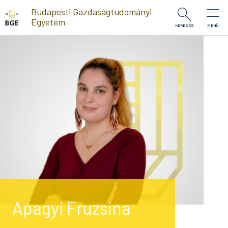
Ugrás a tartalomra
Budapesti Gazdaságtudományi
Egyetem
KERESÉS
MENÜ
Apagyi Fruzsina