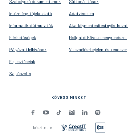
Szabályozó dokumentumok
Süti beállítások
Intézményi tájékoztató
Adatvédelem
Informatikai útmutatók
Akadálymentesítési nyilatkozat
Elérhetőségek
Hallgatói Követelményrendszer
Pályázati felhívások
Visszaélés-bejelentési rendszer
Fejlesztéseink
Sajtószoba
KÖVESS MINKET
készítette