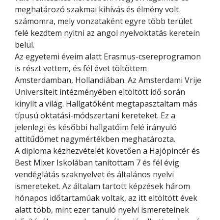
meghatározó szakmai kihívás és élmény volt
számomra, mely vonzataként egyre több terület
felé kezdtem nyitni az angol nyelvoktatás keretein
belül.
Az egyetemi éveim alatt Erasmus-csereprogramon
is részt vettem, és fél évet töltöttem
Amsterdamban, Hollandiában. Az Amsterdami Vrije
Universiteit intézményében eltöltött idő során
kinyílt a világ. Hallgatóként megtapasztaltam más
típusú oktatási-módszertani kereteket. Ez a
jelenlegi és későbbi hallgatóim felé irányuló
attitűdömet nagymértékben meghatározta.
A diploma kézhezvételét követően a Hajópincér és
Best Mixer Iskolában tanítottam 7 és fél évig
vendéglátás szaknyelvet és általános nyelvi
ismereteket. Az általam tartott képzések három
hónapos időtartamúak voltak, az itt eltöltött évek
alatt több, mint ezer tanuló nyelvi ismereteinek