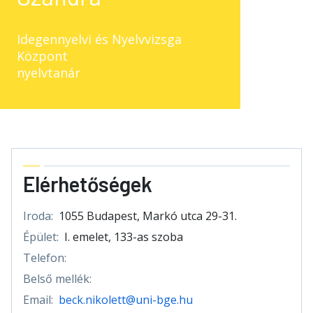
Idegennyelvi és Nyelvvizsga
Központ
nyelvtanár
Elérhetőségek
Iroda:
1055 Budapest, Markó utca 29-31.
Épület:
I. emelet, 133-as szoba
Telefon:
Belső mellék:
Email:
beck.nikolett@uni-bge.hu