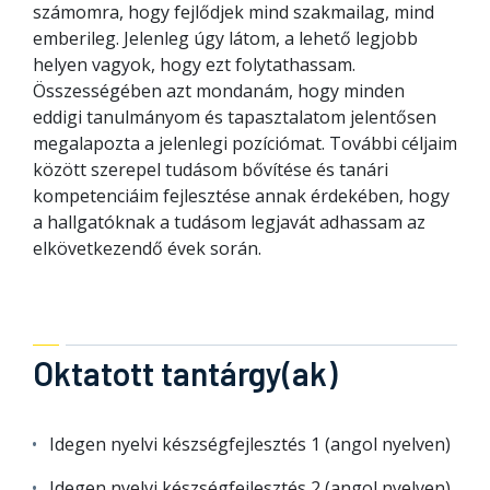
számomra, hogy fejlődjek mind szakmailag, mind
emberileg. Jelenleg úgy látom, a lehető legjobb
helyen vagyok, hogy ezt folytathassam.
Összességében azt mondanám, hogy minden
eddigi tanulmányom és tapasztalatom jelentősen
megalapozta a jelenlegi pozíciómat. További céljaim
között szerepel tudásom bővítése és tanári
kompetenciáim fejlesztése annak érdekében, hogy
a hallgatóknak a tudásom legjavát adhassam az
elkövetkezendő évek során.
Oktatott tantárgy(ak)
Idegen nyelvi készségfejlesztés 1 (angol nyelven)
Idegen nyelvi készségfejlesztés 2 (angol nyelven)