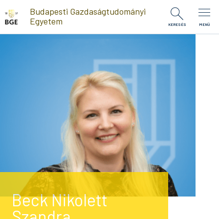
Ugrás a tartalomra
Budapesti Gazdaságtudományi
Egyetem
KERESÉS
MENÜ
Beck Nikolett
Szandra