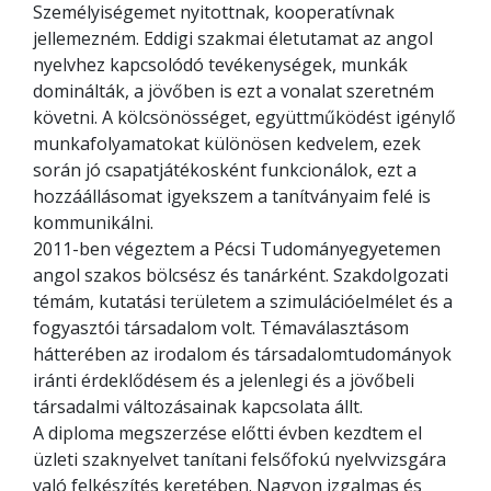
Személyiségemet nyitottnak, kooperatívnak
jellemezném. Eddigi szakmai életutamat az angol
nyelvhez kapcsolódó tevékenységek, munkák
dominálták, a jövőben is ezt a vonalat szeretném
követni. A kölcsönösséget, együttműködést igénylő
munkafolyamatokat különösen kedvelem, ezek
során jó csapatjátékosként funkcionálok, ezt a
hozzáállásomat igyekszem a tanítványaim felé is
kommunikálni.
2011-ben végeztem a Pécsi Tudományegyetemen
angol szakos bölcsész és tanárként. Szakdolgozati
témám, kutatási területem a szimulációelmélet és a
fogyasztói társadalom volt. Témaválasztásom
hátterében az irodalom és társadalomtudományok
iránti érdeklődésem és a jelenlegi és a jövőbeli
társadalmi változásainak kapcsolata állt.
A diploma megszerzése előtti évben kezdtem el
üzleti szaknyelvet tanítani felsőfokú nyelvvizsgára
való felkészítés keretében. Nagyon izgalmas és