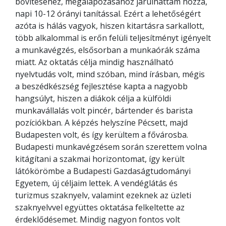
bővítéséhez, megalapozásához járulhattam hozzá,
napi 10-12 órányi tanítással. Ezért a lehetőségért
azóta is hálás vagyok, hiszen kitartásra sarkallott,
több alkalommal is erőn felüli teljesítményt igényelt
a munkavégzés, elsősorban a munkaórák száma
miatt. Az oktatás célja mindig használható
nyelvtudás volt, mind szóban, mind írásban, mégis
a beszédkészség fejlesztése kapta a nagyobb
hangsúlyt, hiszen a diákok célja a külföldi
munkavállalás volt pincér, bártender és barista
pozíciókban. A képzés helyszíne Pécsett, majd
Budapesten volt, és így kerültem a fővárosba.
Budapesti munkavégzésem során szerettem volna
kitágítani a szakmai horizontomat, így került
látókörömbe a Budapesti Gazdaságtudományi
Egyetem, új céljaim lettek. A vendéglátás és
turizmus szaknyelv, valamint ezeknek az üzleti
szaknyelvvel együttes oktatása felkeltette az
érdeklődésemet. Mindig nagyon fontos volt