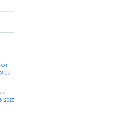
észt
ói EU-
v a
ó (2023