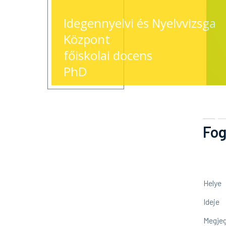
Idegennyelvi és Nyelvvizsga
Központ
főiskolai docens
PhD
Fog
Helye
Ideje
Megje