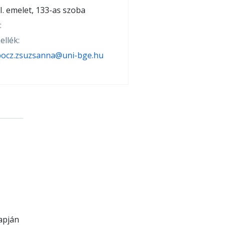
I. emelet, 133-as szoba
:
ellék:
bocz.zsuzsanna@uni-bge.hu
apján