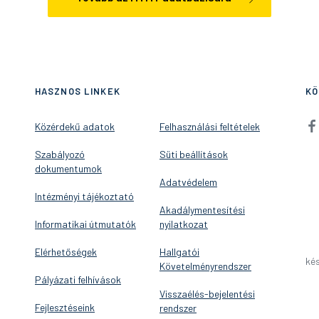
HASZNOS LINKEK
KÖ
Közérdekű adatok
Felhasználási feltételek
Szabályozó
Süti beállítások
dokumentumok
Adatvédelem
Intézményi tájékoztató
Akadálymentesítési
Informatikai útmutatók
nyilatkozat
Elérhetőségek
Hallgatói
kés
Követelményrendszer
Pályázati felhívások
Visszaélés-bejelentési
Fejlesztéseink
rendszer