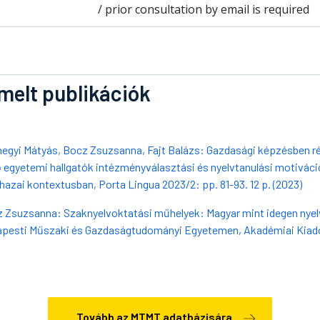
/ prior consultation by email is required
melt publikációk
egyi Mátyás, Bocz Zsuzsanna, Fajt Balázs: Gazdasági képzésben r
 egyetemi hallgatók intézményválasztási és nyelvtanulási motiváci
 hazai kontextusban, Porta Lingua 2023/2: pp. 81-93. 12 p. (2023)
 Zsuzsanna: Szaknyelvoktatási műhelyek: Magyar mint idegen nyel
pesti Műszaki és Gazdaságtudományi Egyetemen, Akadémiai Kiad
Tovább az MTMT adatbázisára