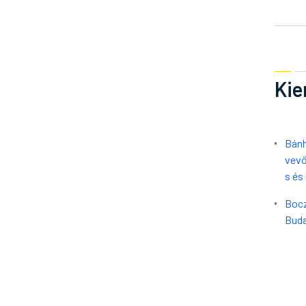
Kie
Bánh
vevő
s és
Bocz
Buda