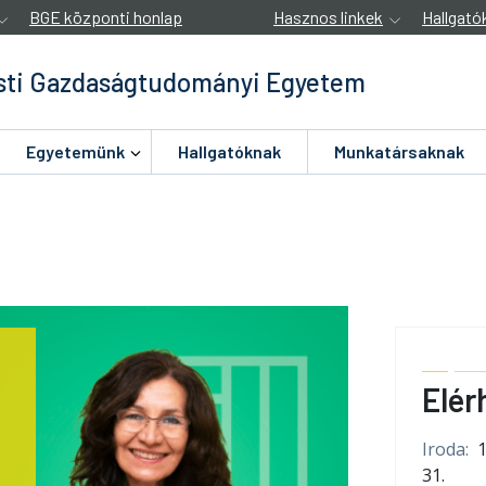
BGE központi honlap
Hasznos linkek
Hallgató
ti Gazdaságtudományi Egyetem
Egyetemünk
Hallgatóknak
Munkatársaknak
Elér
Iroda:
31.