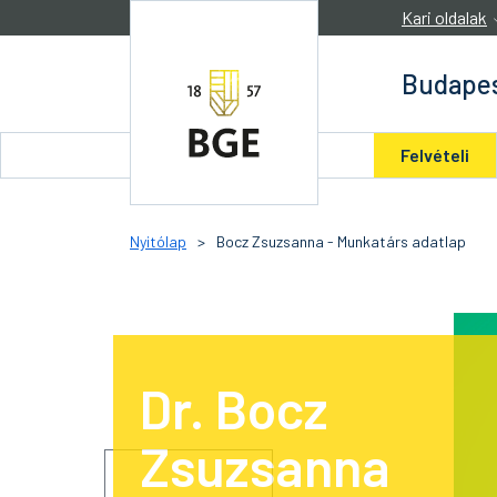
Ugrás a tartalomra
Kari oldalak
Budapes
Felvételi
Nyitólap
>
Bocz Zsuzsanna - Munkatárs adatlap
Dr. Bocz
Zsuzsanna