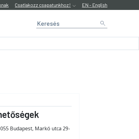
knak
Csatlakozz csapatunkhoz!
EN - English
hetőségek
1055 Budapest, Markó utca 29-