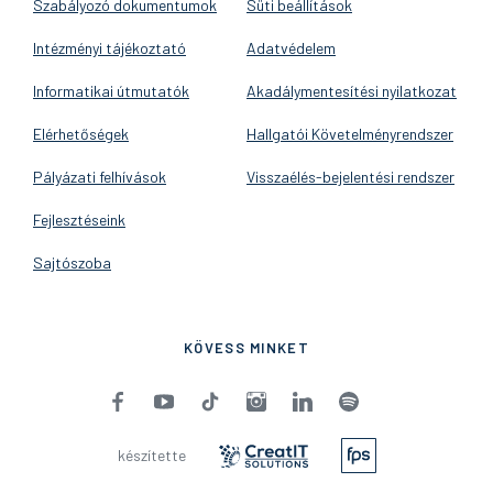
Szabályozó dokumentumok
Süti beállítások
Intézményi tájékoztató
Adatvédelem
Informatikai útmutatók
Akadálymentesítési nyilatkozat
Elérhetőségek
Hallgatói Követelményrendszer
Pályázati felhívások
Visszaélés-bejelentési rendszer
Fejlesztéseink
Sajtószoba
KÖVESS MINKET
készítette