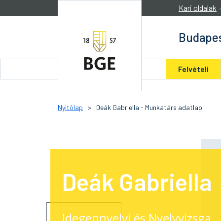
Ugrás a tartalomra
Kari oldalak
Budapes
Felvételi
Nyitólap
>
Deák Gabriella - Munkatárs adatlap
Deák Gabriella
Idegennyelvi és Nyelvvizsga