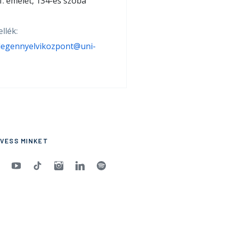
1. emelet, 134-es szoba
llék:
degennyelvikozpont@uni-
VESS MINKET