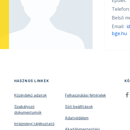
Épület:
Telefon:
Belső me
Email:
i
bge.hu
HASZNOS LINKEK
KÖ
Közérdekű adatok
Felhasználási feltételek
Szabályozó
Süti beállítások
dokumentumok
Adatvédelem
Intézményi tájékoztató
Akadálymentesítési