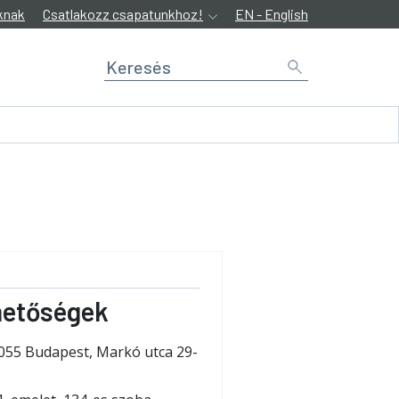
knak
Csatlakozz csapatunkhoz!
EN - English
hetőségek
055 Budapest, Markó utca 29-