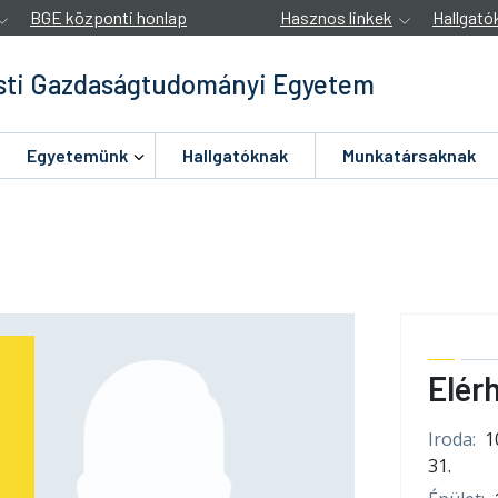
BGE központi honlap
Hasznos linkek
Hallgató
ti Gazdaságtudományi Egyetem
Egyetemünk
Hallgatóknak
Munkatársaknak
Elér
Iroda:
1
31.