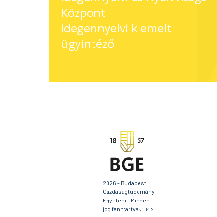
Központ
idegennyelvi kiemelt
ügyintéző
2026 - Budapesti
Gazdaságtudományi
Egyetem - Minden
jog fenntartva
v1.14.2