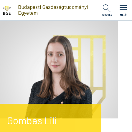
Ugrás a tartalomra
Budapesti Gazdaságtudományi
Egyetem
KERESÉS
MENÜ
Gombás Lili