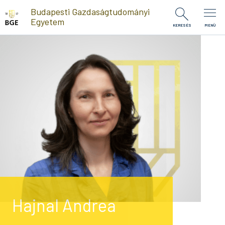
Ugrás a tartalomra
Budapesti Gazdaságtudományi
Egyetem
KERESÉS
MENÜ
Hajnal Andrea