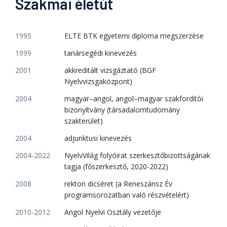
Szakmai életút
1995
ELTE BTK egyetemi diploma megszerzése
1999
tanársegédi kinevezés
2001
akkreditált vizsgáztató (BGF
Nyelvvizsgaközpont)
2004
magyar–angol, angol–magyar szakfordítói
bizonyítvány (társadalomtudomány
szakterület)
2004
adjunktusi kinevezés
2004-2022
NyelvVilág folyóirat szerkesztőbizottságának
tagja (főszerkesztő, 2020-2022)
2008
rektori dicséret (a Reneszánsz Év
programsorozatban való részvételért)
2010-2012
Angol Nyelvi Osztály vezetője