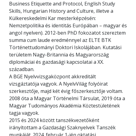
Business Etiquette and Protocol, English Study
Skills, Hungarian History and Culture, illetve a
Külkereskedelmi Kar mesterképzésén:
Nemzetpolitika és identitás Európában – magyar és
angol nyelven). 2012-ben PhD fokozatot szereztem
summa cum laude eredménnyel az ELTE BTK
Történettudományi Doktori Iskolájában. Kutatási
területem Nagy-Britannia és Magyarország
diplomáciai és gazdasági kapcsolatai a XX.
században.
A BGE Nyelvvizsgaközpont akkreditált
vizsgáztatója vagyok. A NyelvVilág folyóirat
szerkesztője, majd két évig főszerkesztője voltam.
2008 óta a Magyar Történelmi Társulat, 2019 óta a
Magyar Tudományos Akadémia Köztestületének
tagja vagyok.
2015 és 2024 között tanszékvezetőként
irányítottam a Gazdasági Szaknyelvek Tanszék
munkáját. 2024. február 1-jén oktatási