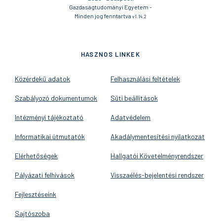
Gazdaságtudományi Egyetem -
Minden jog fenntartva
v1.14.2
HASZNOS LINKEK
Közérdekű adatok
Felhasználási feltételek
Szabályozó dokumentumok
Süti beállítások
Intézményi tájékoztató
Adatvédelem
Informatikai útmutatók
Akadálymentesítési nyilatkozat
Elérhetőségek
Hallgatói Követelményrendszer
Pályázati felhívások
Visszaélés-bejelentési rendszer
Fejlesztéseink
Sajtószoba