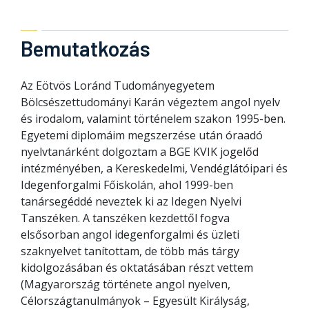
Bemutatkozás
Az Eötvös Loránd Tudományegyetem
Bölcsészettudományi Karán végeztem angol nyelv
és irodalom, valamint történelem szakon 1995-ben.
Egyetemi diplomáim megszerzése után óraadó
nyelvtanárként dolgoztam a BGE KVIK jogelőd
intézményében, a Kereskedelmi, Vendéglátóipari és
Idegenforgalmi Főiskolán, ahol 1999-ben
tanársegéddé neveztek ki az Idegen Nyelvi
Tanszéken. A tanszéken kezdettől fogva
elsősorban angol idegenforgalmi és üzleti
szaknyelvet tanítottam, de több más tárgy
kidolgozásában és oktatásában részt vettem
(Magyarország története angol nyelven,
Célországtanulmányok – Egyesült Királyság,