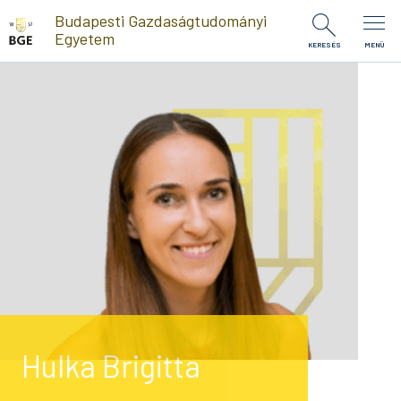
Ugrás a tartalomra
Budapesti Gazdaságtudományi
Egyetem
KERESÉS
MENÜ
Hulka Brigitta