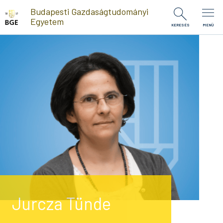
Ugrás a tartalomra
Budapesti Gazdaságtudományi
Egyetem
KERESÉS
MENÜ
Jurcza Tünde