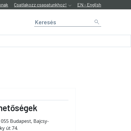
knak
Csatlakozz csapatunkhoz!
EN - English
hetőségek
1055 Budapest, Bajcsy-
ky út 74.