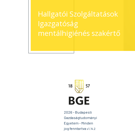
Hallgatói Szolgáltatások
Igazgatóság
mentálhigiénés szakértő
2026 - Budapesti
Gazdaságtudományi
Egyetem - Minden
jog fenntartva
v1.14.2