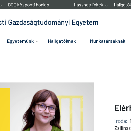
BGE központi honlap
Hasznos linkek
Hallgató
ti Gazdaságtudományi Egyetem
Egyetemünk
Hallgatóknak
Munkatársaknak
Elér
Iroda:
Zsilinsz