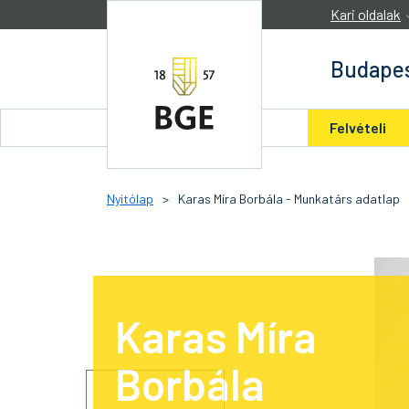
Ugrás a tartalomra
Kari oldalak
Budapes
Felvételi
Nyitólap
>
Karas Míra Borbála - Munkatárs adatlap
Karas Míra
Borbála