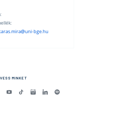
:
ellék:
karas.mira@uni-bge.hu
VESS MINKET