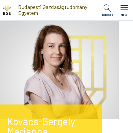
Ugrás a tartalomra
Budapesti Gazdaságtudományi
Egyetem
KERESÉS
MENÜ
Kovács-Gergely
Marianna