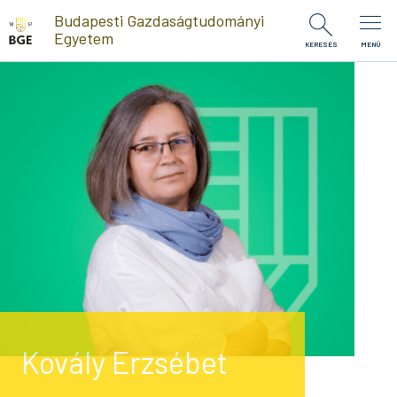
Ugrás a tartalomra
Budapesti Gazdaságtudományi
Egyetem
KERESÉS
MENÜ
Kovály Erzsébet