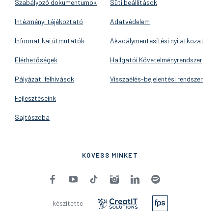
Szabályozó dokumentumok
Süti beállítások
Intézményi tájékoztató
Adatvédelem
Informatikai útmutatók
Akadálymentesítési nyilatkozat
Elérhetőségek
Hallgatói Követelményrendszer
Pályázati felhívások
Visszaélés-bejelentési rendszer
Fejlesztéseink
Sajtószoba
KÖVESS MINKET
készítette