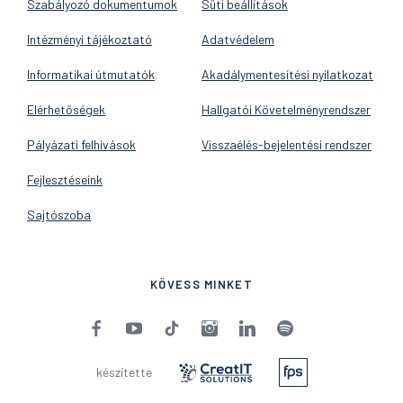
Szabályozó dokumentumok
Süti beállítások
Intézményi tájékoztató
Adatvédelem
Informatikai útmutatók
Akadálymentesítési nyilatkozat
Elérhetőségek
Hallgatói Követelményrendszer
Pályázati felhívások
Visszaélés-bejelentési rendszer
Fejlesztéseink
Sajtószoba
KÖVESS MINKET
készítette