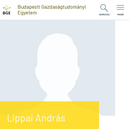
Ugrás a tartalomra
Budapesti Gazdaságtudományi
Egyetem
KERESÉS
MENÜ
Lippai András