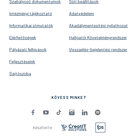
Szabályozó dokumentumok
Süti beállítások
Intézményi tájékoztató
Adatvédelem
Informatikai útmutatók
Akadálymentesítési nyilatkozat
Elérhetőségek
Hallgatói Követelményrendszer
Pályázati felhívások
Visszaélés-bejelentési rendszer
Fejlesztéseink
Sajtószoba
KÖVESS MINKET
készítette