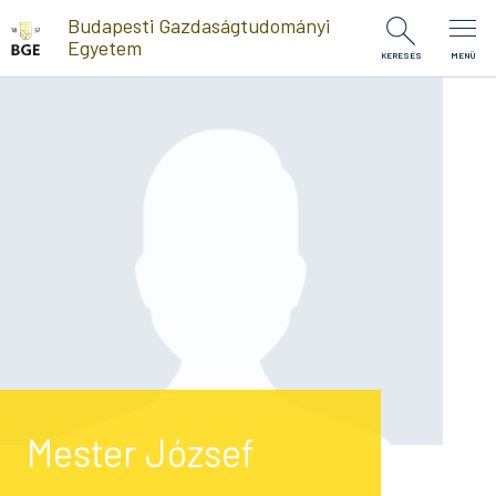
Ugrás a tartalomra
Budapesti Gazdaságtudományi
Egyetem
KERESÉS
MENÜ
Mester József