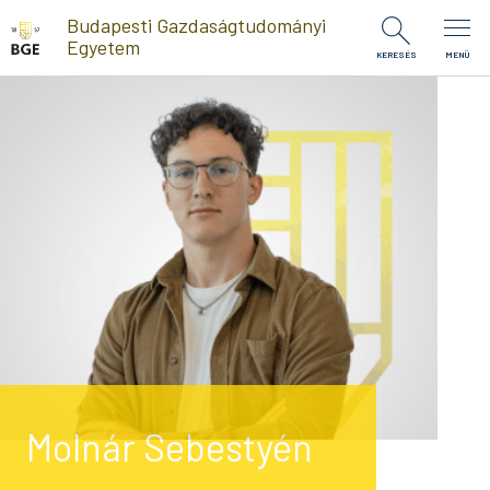
Ugrás a tartalomra
Budapesti Gazdaságtudományi
Egyetem
KERESÉS
MENÜ
Molnár Sebestyén