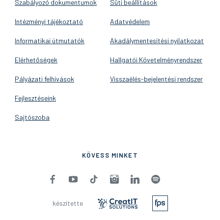
Szabályozó dokumentumok
Süti beállítások
Intézményi tájékoztató
Adatvédelem
Informatikai útmutatók
Akadálymentesítési nyilatkozat
Elérhetőségek
Hallgatói Követelményrendszer
Pályázati felhívások
Visszaélés-bejelentési rendszer
Fejlesztéseink
Sajtószoba
KÖVESS MINKET
készítette