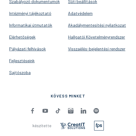
Szabályozó dokumentumok
Süti beállítások
Intézményi tájékoztató
Adatvédelem
Informatikai útmutatók
Akadálymentesítési nyilatkozat
Elérhetőségek
Hallgatói Követelményrendszer
Pályázati felhívások
Visszaélés-bejelentési rendszer
Fejlesztéseink
Sajtószoba
KÖVESS MINKET
készítette