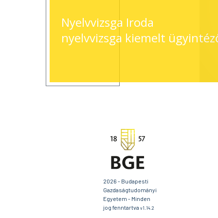
Nyelvvizsga Iroda
nyelvvizsga kiemelt ügyintéz
2026 - Budapesti
Gazdaságtudományi
Egyetem - Minden
jog fenntartva
v1.14.2