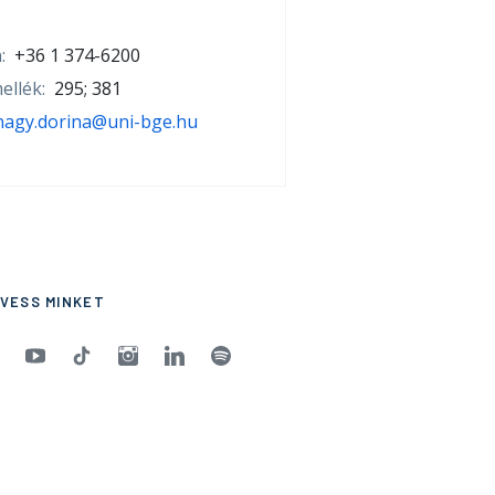
:
+36 1 374-6200
ellék:
295; 381
nagy.dorina@uni-bge.hu
VESS MINKET