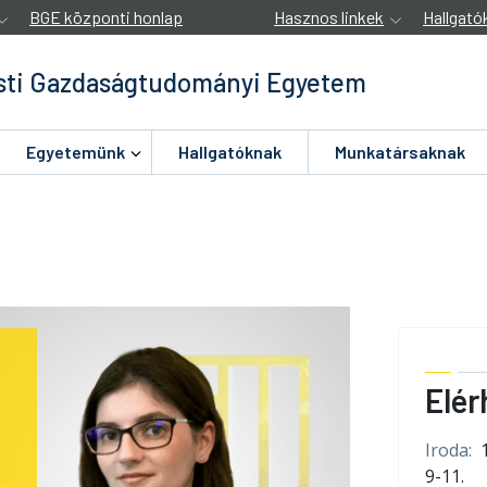
BGE központi honlap
Hasznos linkek
Hallgató
ti Gazdaságtudományi Egyetem
Egyetemünk
Hallgatóknak
Munkatársaknak
Elér
Iroda:
9-11.