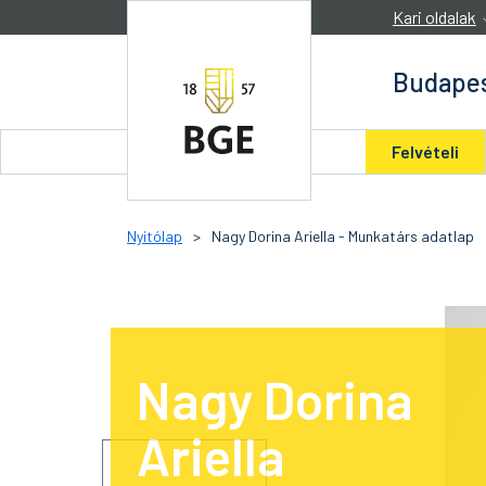
Ugrás a tartalomra
Kari oldalak
Budapes
Felvételi
Nyitólap
>
Nagy Dorina Ariella - Munkatárs adatlap
Nagy Dorina
Ariella