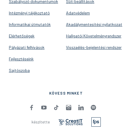
Szabályozó dokumentumok
Süti beállítások
Intézményi tájékoztató
Adatvédelem
Informatikai útmutatók
Akadálymentesítési nyilatkozat
Elérhetőségek
Hallgatói Követelményrendszer
Pályázati felhívások
Visszaélés-bejelentési rendszer
Fejlesztéseink
Sajtószoba
KÖVESS MINKET
készítette