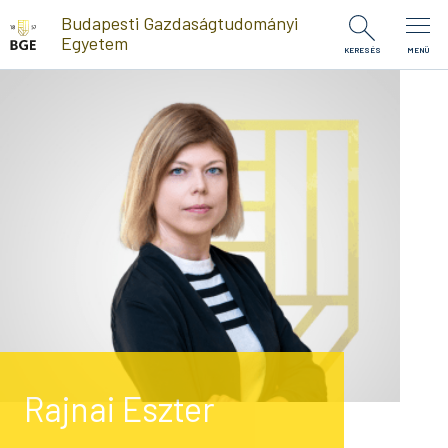
Ugrás a tartalomra
Budapesti Gazdaságtudományi
Egyetem
KERESÉS
MENÜ
Rajnai Eszter