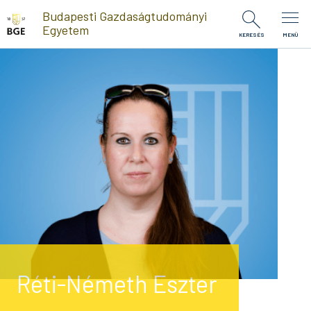
Ugrás a tartalomra
Budapesti Gazdaságtudományi
Egyetem
KERESÉS
MENÜ
Réti-Németh Eszter