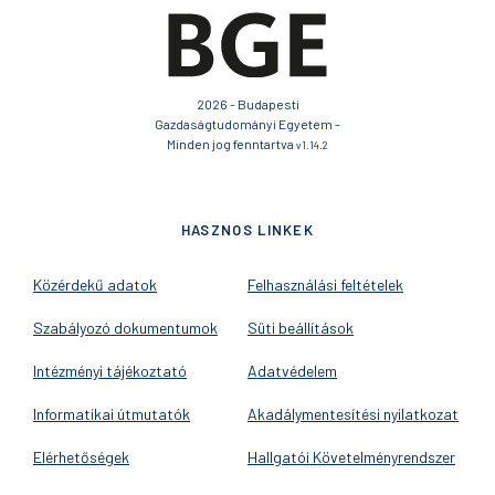
2026 - Budapesti
Gazdaságtudományi Egyetem -
Minden jog fenntartva
v1.14.2
HASZNOS LINKEK
Közérdekű adatok
Felhasználási feltételek
Szabályozó dokumentumok
Süti beállítások
Intézményi tájékoztató
Adatvédelem
Informatikai útmutatók
Akadálymentesítési nyilatkozat
Elérhetőségek
Hallgatói Követelményrendszer