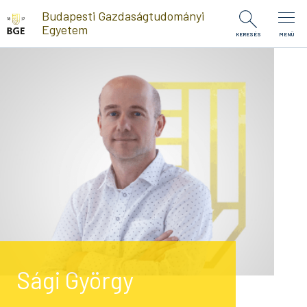
Ugrás a tartalomra
Budapesti Gazdaságtudományi
Egyetem
KERESÉS
MENÜ
Sági György