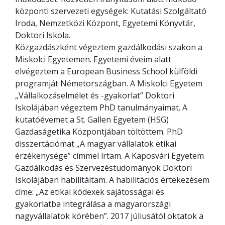
központi szervezeti egységek: Kutatási Szolgáltató
Iroda, Nemzetközi Központ, Egyetemi Könyvtár,
Doktori Iskola.
Közgazdászként végeztem gazdálkodási szakon a
Miskolci Egyetemen. Egyetemi éveim alatt
elvégeztem a European Business School külföldi
programját Németországban. A Miskolci Egyetem
„Vállalkozáselmélet és -gyakorlat” Doktori
Iskolájában végeztem PhD tanulmányaimat. A
kutatóévemet a St. Gallen Egyetem (HSG)
Gazdaságetika Központjában töltöttem. PhD
disszertációmat „A magyar vállalatok etikai
érzékenysége” címmel írtam. A Kaposvári Egyetem
Gazdálkodás és Szervezéstudományok Doktori
Iskolájában habilitáltam. A habilitációs értekezésem
címe: „Az etikai kódexek sajátosságai és
gyakorlatba integrálása a magyarországi
nagyvállalatok körében”. 2017 júliusától oktatok a