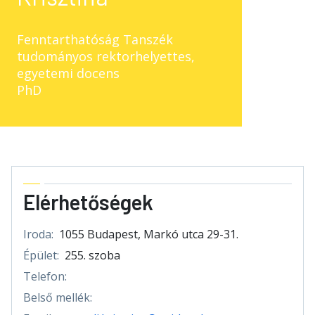
Fenntarthatóság Tanszék
tudományos rektorhelyettes,
egyetemi docens
PhD
Elérhetőségek
Iroda:
1055 Budapest, Markó utca 29-31.
Épület:
255. szoba
Telefon:
Belső mellék: