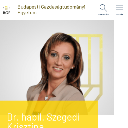
Ugrás a tartalomra
Budapesti Gazdaságtudományi
Egyetem
KERESÉS
MENÜ
Dr. habil. Szegedi
Krisztina