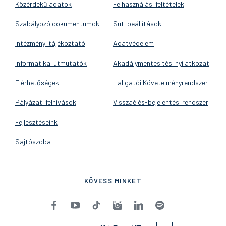
Közérdekű adatok
Felhasználási feltételek
Szabályozó dokumentumok
Süti beállítások
Intézményi tájékoztató
Adatvédelem
Informatikai útmutatók
Akadálymentesítési nyilatkozat
Elérhetőségek
Hallgatói Követelményrendszer
Pályázati felhívások
Visszaélés-bejelentési rendszer
Fejlesztéseink
Sajtószoba
KÖVESS MINKET