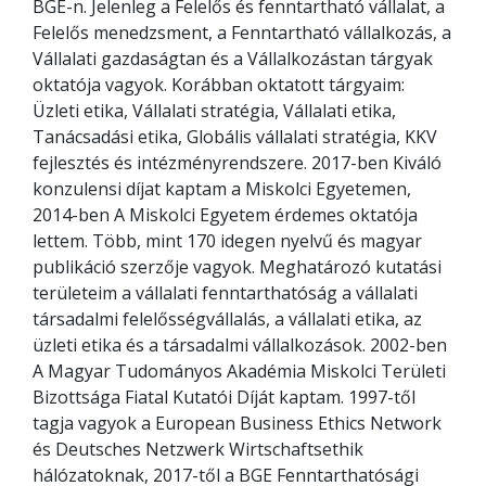
BGE-n. Jelenleg a Felelős és fenntartható vállalat, a
Felelős menedzsment, a Fenntartható vállalkozás, a
Vállalati gazdaságtan és a Vállalkozástan tárgyak
oktatója vagyok. Korábban oktatott tárgyaim:
Üzleti etika, Vállalati stratégia, Vállalati etika,
Tanácsadási etika, Globális vállalati stratégia, KKV
fejlesztés és intézményrendszere. 2017-ben Kiváló
konzulensi díjat kaptam a Miskolci Egyetemen,
2014-ben A Miskolci Egyetem érdemes oktatója
lettem. Több, mint 170 idegen nyelvű és magyar
publikáció szerzője vagyok. Meghatározó kutatási
területeim a vállalati fenntarthatóság a vállalati
társadalmi felelősségvállalás, a vállalati etika, az
üzleti etika és a társadalmi vállalkozások. 2002-ben
A Magyar Tudományos Akadémia Miskolci Területi
Bizottsága Fiatal Kutatói Díját kaptam. 1997-től
tagja vagyok a European Business Ethics Network
és Deutsches Netzwerk Wirtschaftsethik
hálózatoknak, 2017-től a BGE Fenntarthatósági