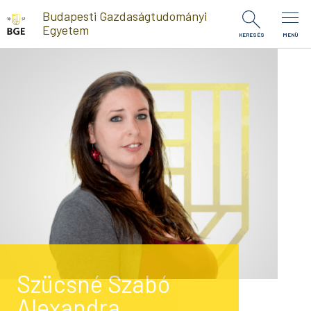
Ugrás a tartalomra
Budapesti Gazdaságtudományi
Egyetem
KERESÉS
MENÜ
Szücsné Szabó
Alexandra