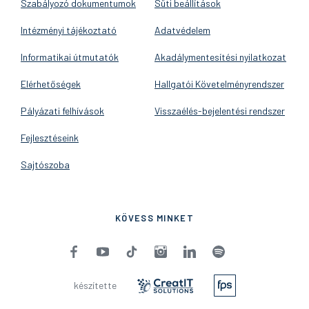
Szabályozó dokumentumok
Süti beállítások
Intézményi tájékoztató
Adatvédelem
Informatikai útmutatók
Akadálymentesítési nyilatkozat
Elérhetőségek
Hallgatói Követelményrendszer
Pályázati felhívások
Visszaélés-bejelentési rendszer
Fejlesztéseink
Sajtószoba
KÖVESS MINKET
készítette