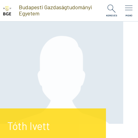
Ugrás a tartalomra
Budapesti Gazdaságtudományi
Egyetem
KERESÉS
MENÜ
Tóth Ivett