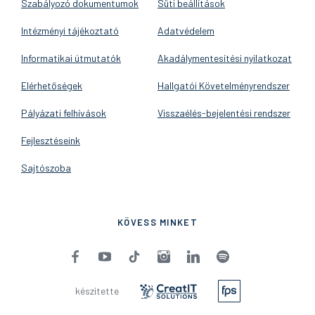
Szabályozó dokumentumok
Süti beállítások
Intézményi tájékoztató
Adatvédelem
Informatikai útmutatók
Akadálymentesítési nyilatkozat
Elérhetőségek
Hallgatói Követelményrendszer
Pályázati felhívások
Visszaélés-bejelentési rendszer
Fejlesztéseink
Sajtószoba
KÖVESS MINKET
készítette