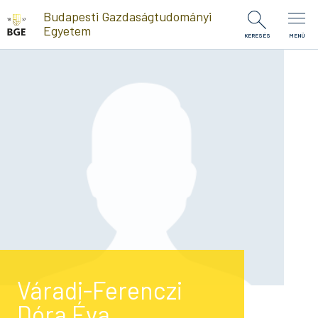
Ugrás a tartalomra
Budapesti Gazdaságtudományi
Egyetem
KERESÉS
MENÜ
Váradi-Ferenczi
Dóra Éva