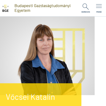
Ugrás a tartalomra
Budapesti Gazdaságtudományi
Egyetem
KERESÉS
MENÜ
Vőcsei Katalin