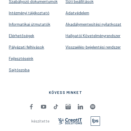
Szabályozó dokumentumok
Süti beállítások
Intézményi tájékoztató
Adatvédelem
Informatikai útmutatók
Akadálymentesítési nyilatkozat
Elérhetőségek
Hallgatói Követelményrendszer
Pályázati felhívások
Visszaélés-bejelentési rendszer
Fejlesztéseink
Sajtószoba
KÖVESS MINKET
készítette