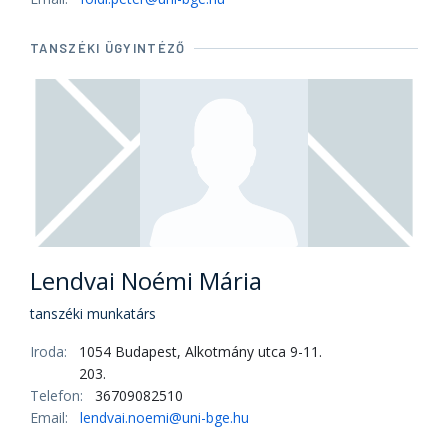
TANSZÉKI ÜGYINTÉZŐ
Lendvai Noémi Mária
tanszéki munkatárs
Iroda:
1054 Budapest, Alkotmány utca 9-11.
203.
Telefon:
36709082510
Email:
lendvai.noemi@uni-bge.hu