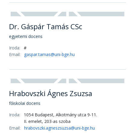
mesteroktató
Iroda:
1054 Budapest, Alkotmány utca 9-11.
II. emelet, 203-as szoba
Email:
galambos.judit@uni-bge.hu
Dr. Gáspár Tamás CSc
egyetemi docens
Iroda:
#
Email:
gaspar.tamas@uni-bge.hu