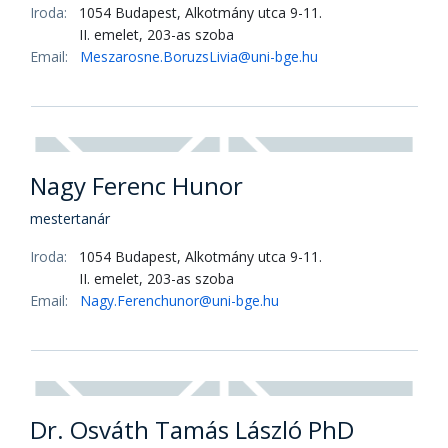
Lőrincz Sándor
főiskolai docens
Iroda:
1054 Budapest, Alkotmány utca 9-11.
II. emelet, 203-as szoba
Email:
Lorincz.Sandor@uni-bge.hu