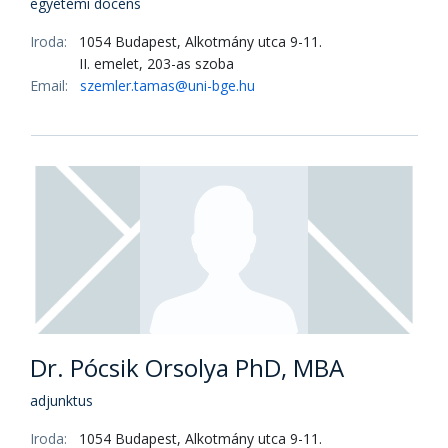
Iroda:
1054 Budapest, Alkotmány utca 9-11.
II. emelet, 203-as szoba
Email:
szabo.gyula@uni-bge.hu
Dr. Szabóné Dr. Erdélyi Éva PhD
egyetemi docens
Iroda:
1054 Budapest, Alkotmány utca 9-11.
II. emelet, 203-as szoba
Email:
SzaboneErdelyi.Eva@uni-bge.hu