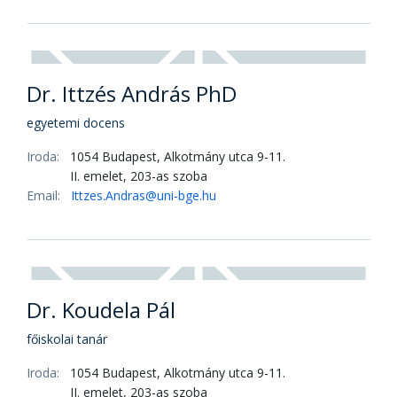
Hrabovszki Ágnes Zsuzsa
főiskolai docens
Iroda:
1054 Budapest, Alkotmány utca 9-11.
II. emelet, 203-as szoba
Email:
hrabovszki.agneszsuzsa@uni-bge.hu
Dr. Ittzés András PhD
egyetemi docens