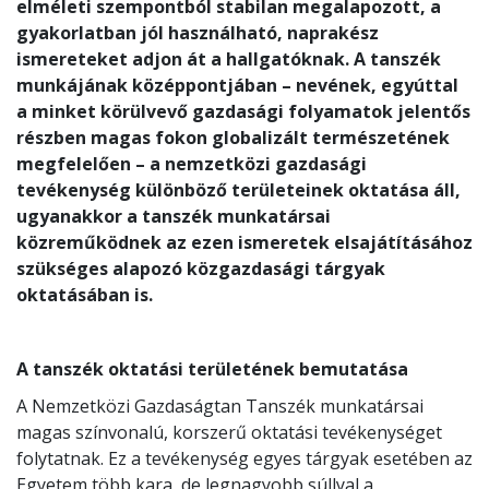
elméleti szempontból stabilan megalapozott, a
gyakorlatban jól használható, naprakész
ismereteket adjon át a hallgatóknak. A tanszék
munkájának középpontjában – nevének, egyúttal
a minket körülvevő gazdasági folyamatok jelentős
részben magas fokon globalizált természetének
megfelelően – a nemzetközi gazdasági
tevékenység különböző területeinek oktatása áll,
ugyanakkor a tanszék munkatársai
közreműködnek az ezen ismeretek elsajátításához
szükséges alapozó közgazdasági tárgyak
oktatásában is.
A tanszék oktatási területének bemutatása
A Nemzetközi Gazdaságtan Tanszék munkatársai
magas színvonalú, korszerű oktatási tevékenységet
folytatnak. Ez a tevékenység egyes tárgyak esetében az
Egyetem több kara, de legnagyobb súllyal a