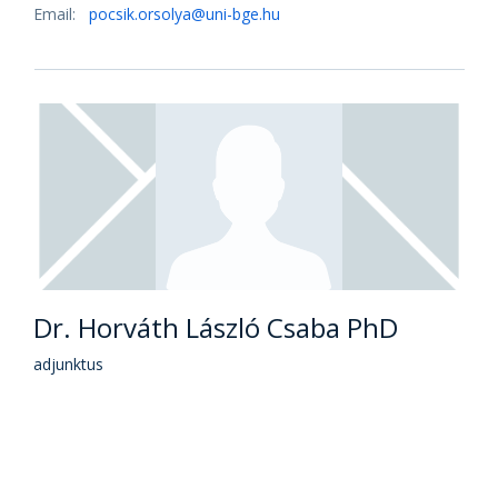
Dr. habil. Szemlér Tamás PhD
egyetemi docens
Iroda:
1054 Budapest, Alkotmány utca 9-11.
II. emelet, 203-as szoba
Email:
szemler.tamas@uni-bge.hu