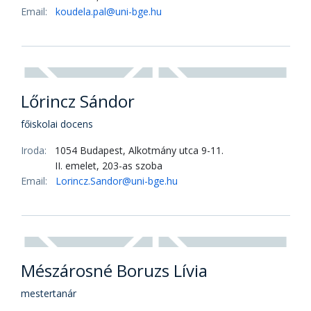
Iroda:
1054 Budapest, Alkotmány utca 9-11.
II. emelet, 203-as szoba
Email:
Ittzes.Andras@uni-bge.hu
Dr. Koudela Pál
főiskolai tanár
Iroda:
1054 Budapest, Alkotmány utca 9-11.
II. emelet, 203-as szoba
Email:
koudela.pal@uni-bge.hu