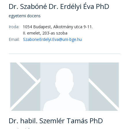
Email:
Nagy.Ferenchunor@uni-bge.hu
Dr. Osváth Tamás László PhD
főiskolai docens
Iroda:
1054 Budapest, Alkotmány utca 9-11.
II. emelet, 203-as szoba
Email:
Osvath.Laszlo@uni-bge.hu
Szabó Gyula
tanársegéd