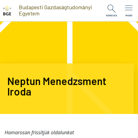
Ugrás a tartalomra
Budapesti Gazdaságtudományi
Egyetem
KERESÉS
MENÜ
Neptun Menedzsment
Iroda
Hamarosan frissítjük oldalunkat