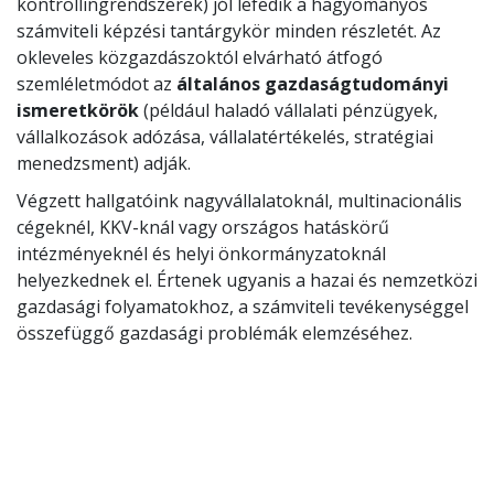
kontrollingrendszerek) jól lefedik a hagyományos
számviteli képzési tantárgykör minden részletét. Az
okleveles közgazdászoktól elvárható átfogó
szemléletmódot az
általános gazdaságtudományi
ismeretkörök
(például haladó vállalati pénzügyek,
vállalkozások adózása, vállalatértékelés, stratégiai
menedzsment) adják.
Végzett hallgatóink nagyvállalatoknál, multinacionális
cégeknél, KKV-knál vagy országos hatáskörű
intézményeknél és helyi önkormányzatoknál
helyezkednek el. Értenek ugyanis a hazai és nemzetközi
gazdasági folyamatokhoz, a számviteli tevékenységgel
összefüggő gazdasági problémák elemzéséhez.