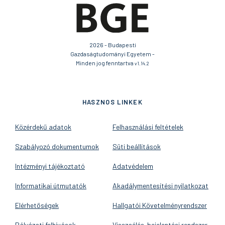
2026 - Budapesti
Gazdaságtudományi Egyetem -
Minden jog fenntartva
v1.14.2
HASZNOS LINKEK
Közérdekű adatok
Felhasználási feltételek
Szabályozó dokumentumok
Süti beállítások
Intézményi tájékoztató
Adatvédelem
Informatikai útmutatók
Akadálymentesítési nyilatkozat
Elérhetőségek
Hallgatói Követelményrendszer
Pályázati felhívások
Visszaélés-bejelentési rendszer