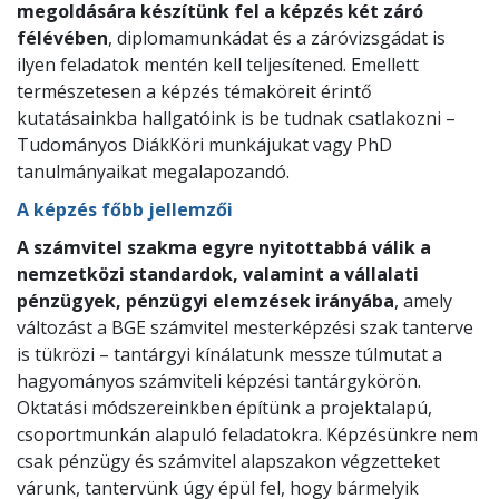
megoldására készítünk fel a képzés két záró
félévében
, diplomamunkádat és a záróvizsgádat is
ilyen feladatok mentén kell teljesítened. Emellett
természetesen a képzés témaköreit érintő
kutatásainkba hallgatóink is be tudnak csatlakozni –
Tudományos DiákKöri munkájukat vagy PhD
tanulmányaikat megalapozandó.
A képzés főbb jellemzői
A számvitel szakma egyre nyitottabbá válik a
nemzetközi standardok, valamint a vállalati
pénzügyek, pénzügyi elemzések irányába
, amely
változást a BGE számvitel mesterképzési szak tanterve
is tükrözi – tantárgyi kínálatunk messze túlmutat a
hagyományos számviteli képzési tantárgykörön.
Oktatási módszereinkben építünk a projektalapú,
csoportmunkán alapuló feladatokra. Képzésünkre nem
csak pénzügy és számvitel alapszakon végzetteket
várunk, tantervünk úgy épül fel, hogy bármelyik