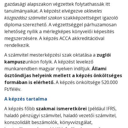
gazdasági alapszakon végzettek folytathassák itt
tanulmányaikat. A képzést elvégezve
okleveles
közgazdász számvitel szakon
szakképzettséget igazoló
diploma szerezhető. A végzettséggel párhuzamosan
lehetőség nyílik a mérlegképes könyvelői képesítés
megszerzésére. A képzés ACCA akkreditációval
rendelkezik.
A számvitel mesterképzési szak oktatása a
zuglói
kampusz
unkon folyik. A képzést levelező
munkarendben magyar nyelven indítjuk.
Állami
ösztöndíjas helyeink mellett a képzés önköltséges
formában is elérhető.
A képzés önköltsége 520.000
Ft/félév.
A képzés tartalma
A képzés főbb
szakmai ismeretkörei
(például IFRS,
haladó pénzügyi számvitel, haladó vezetői számvitel,
konszolidált beszámolók, könyvvizsgálat,