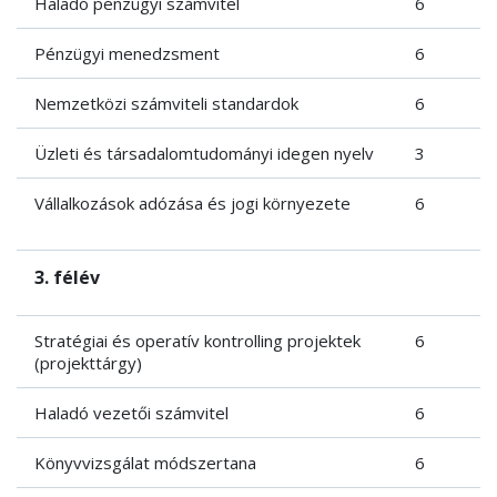
Haladó pénzügyi számvitel
6
Pénzügyi menedzsment
6
Nemzetközi számviteli standardok
6
Üzleti és társadalomtudományi idegen nyelv
3
Vállalkozások adózása és jogi környezete
6
3. félév
Stratégiai és operatív kontrolling projektek
6
(projekttárgy)
Haladó vezetői számvitel
6
Könyvvizsgálat módszertana
6