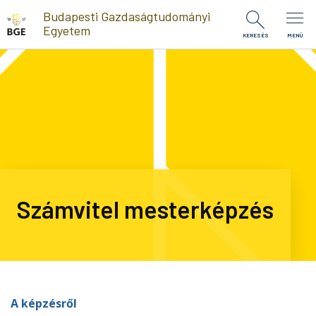
Ugrás a tartalomra
Budapesti Gazdaságtudományi
Egyetem
KERESÉS
MENÜ
Számvitel mesterképzés
A képzésről