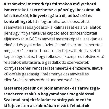
A számvitel mesterképzési szakon mélyreható
ismereteket szerezhetsz a pénzügyi beszámolók
készítéséről, könyvvizsgálatról, adózásról és
kontrollingról.
Itt megtanulhatod az összetett
számviteli szabályozások alkalmazását és a vállalatok
pénzügyi folyamataival kapcsolatos döntéshozatali
eljárásokat. A BGE számvitel mesterképzési szakján az
elméleti és gyakorlati, üzleti és módszertani ismeretek
megszerzése mellett tudatosan fejlesztheted vezetői
képességeidet is, hogy felkészülj közép- és felsővezetői
feladatok ellátására, a gazdálkodó szervezetek
környezetének rendszerszemléletű elemzésére, illetve
különféle gazdasági intézmények számviteli és
ellenőrzési rendszerének menedzselésére.
Mesterképzésünk diplomamunka- és záróvizsga-
rendszere szakít a hagyományos megoldással.
Szakmai projektfeladat tantárgyak mentén
kifejezetten a szakmában elvárt feladatok