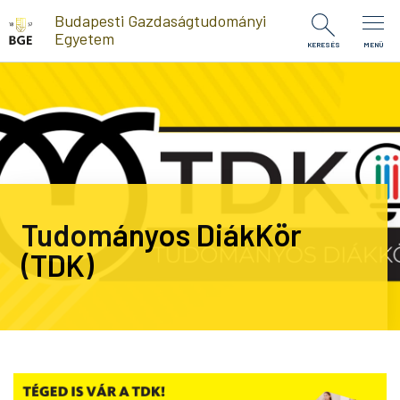
Ugrás a tartalomra
Budapesti Gazdaságtudományi
Egyetem
KERESÉS
MENÜ
Tudományos DiákKör
(TDK)