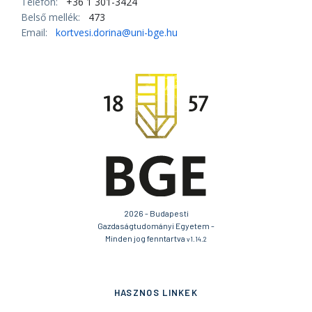
Telefon:
+36 1 301-3424
Belső mellék:
473
Email:
kortvesi.dorina@uni-bge.hu
2026 - Budapesti
Gazdaságtudományi Egyetem -
Minden jog fenntartva
v1.14.2
HASZNOS LINKEK