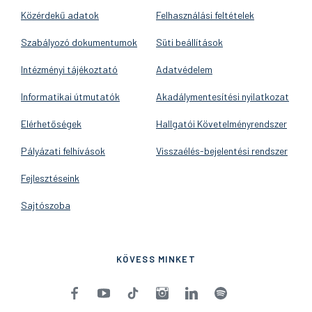
Közérdekű adatok
Felhasználási feltételek
Szabályozó dokumentumok
Süti beállítások
Intézményi tájékoztató
Adatvédelem
Informatikai útmutatók
Akadálymentesítési nyilatkozat
Elérhetőségek
Hallgatói Követelményrendszer
Pályázati felhívások
Visszaélés-bejelentési rendszer
Fejlesztéseink
Sajtószoba
KÖVESS MINKET