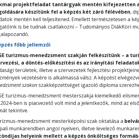
kmai projektfeladat tantárgyak mentén kifejezetten 
oldására készítünk fel a képzés két záró félévében
, d
datok mentén kell teljesítened. Emellett természetesen a k
lgatóink is be tudnak csatlakozni – Tudományos DiákKöri 
alapozandó.
épzés főbb jellemzői
GE turizmus-menedzsment szakján felkészítünk – a tu
ervezési, a döntés-előkészítési és az irányítási feladato
asági területek, illetve a szervezetek fejlesztési projektje
zmények vezetésére is alkalmassá válsz. A képzést elvégez
edzsment
szakon
szakképzettséget igazoló diploma szerezhe
GE turizmus-menedzsment mesterszakja kiemelkedő elismert
2024-ben is piacvezető volt mind a jelentkezők, mind az első
mát tekintve.
urizmus-menedzsment mesterképzési szak oktatása a
belvá
pali munkarendben angol nyelven, illetve levelező munkare
töndíjas helyeink mellett a képzés önköltséges formába