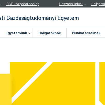
BGE központi honlap
Hasznos linkek
Hallgató
ti Gazdaságtudományi Egyetem
Egyetemünk
Hallgatóknak
Munkatársaknak