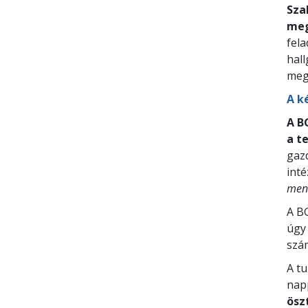
Sza
meg
fela
hal
meg
A k
A B
a t
gazd
inté
men
A B
úgy 
szá
A t
nap
ösz