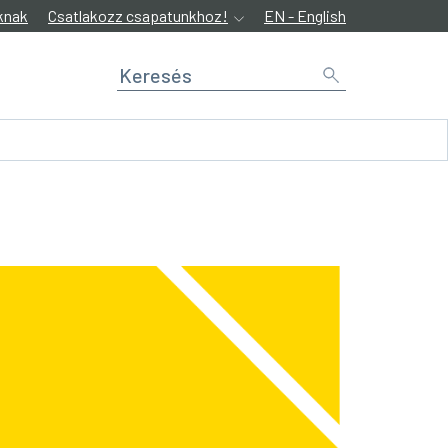
knak
Csatlakozz csapatunkhoz!
EN - English