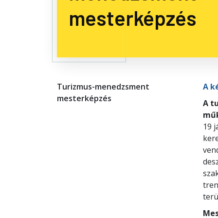
mesterképzés
Turizmus-menedzsment
A k
mesterképzés
A t
műk
19 
kere
vend
desz
sza
tre
terü
Mes