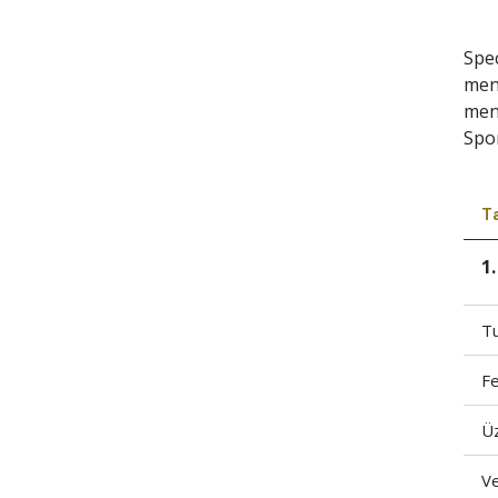
Spec
men
men
Spo
T
1.
T
Fe
Üz
V