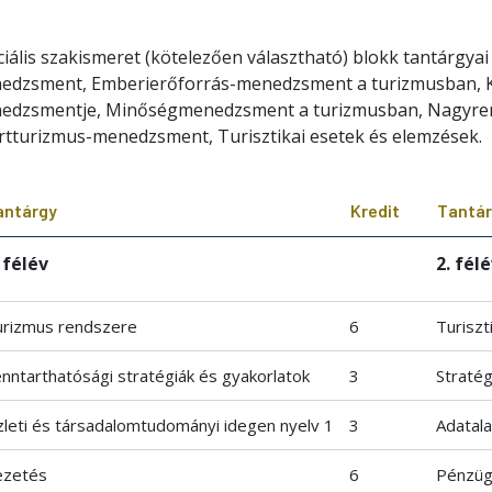
iális szakismeret (kötelezően választható) blokk tantárgya
edzsment, Emberierőforrás-menedzsment a turizmusban, Ku
edzsmentje, Minőségmenedzsment a turizmusban, Nagyre
rtturizmus-menedzsment, Turisztikai esetek és elemzések.
antárgy
Kredit
Tantá
 félév
2. fél
urizmus rendszere
6
Turiszt
nntarthatósági stratégiák és gyakorlatok
3
Stratég
leti és társadalomtudományi idegen nyelv 1
3
Adatal
ezetés
6
Pénzüg