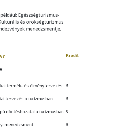
i például: Egészségturizmus-
lturális és örökségturizmus
ndezvények menedzsmentje,
rgy
Kredit
év
ikai termék- és élménytervezés
6
iai tervezés a turizmusban
6
apú döntéshozatal a turizmusban
3
yi menedzsment
6