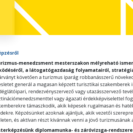
épzésről
urizmus-menedzsment mesterszakon mélyreható ismere
ödéséről, a látogatógazdaság folyamatairól, stratégiá
járványt követően a turizmus iparág robbanásszerű növeke
sletet generál a magasan képzett turisztikai szakemberek ir
églátóipari, rendezvényszervező vagy utazásszervező tevéke
tinációmenedzsmenttel vagy ágazati érdekképviselettel fogl
kemberekre támaszkodik, akik képesek rugalmasan és haték
ndekre. Képzésünket azoknak ajánljuk, akik vezetői szerepr
leten, és aktívan részt kívánnak venni a jövő turizmusának 
terképzésünk diplomamunka- és záróvizsga-rendszere