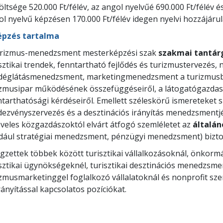
ltsége 520.000 Ft/félév, az angol nyelvűé 690.000 Ft/félév é
l nyelvű képzésen 170.000 Ft/félév idegen nyelvi hozzájárulási
épzés tartalma
urizmus-menedzsment mesterképzési szak
szakmai tantár
sztikai trendek, fenntartható fejlődés és turizmustervezés, 
déglátásmenedzsment, marketingmenedzsment a turizmusba
izmusipar működésének összefüggéseiről, a látogatógazdaság
tarthatósági kérdéseiről. Emellett széleskörű ismereteket s
ezvényszervezés és a desztinációs irányítás menedzsmentjé
veles közgazdászoktól elvárt átfogó szemléletet az
általá
ldául stratégiai menedzsment, pénzügyi menedzsment) biztos
égzettek többek között turisztikai vállalkozásoknál, önkor
sztikai ügynökségeknél, turisztikai desztinációs menedzsme
izmusmarketinggel foglalkozó vállalatoknál és nonprofit sz
rányítással kapcsolatos pozíciókat.