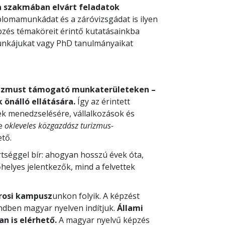
a szakmában elvárt feladatok
iplomamunkádat és a záróvizsgádat is ilyen
épzés témaköreit érintő kutatásainkba
munkájukat vagy PhD tanulmányaikat
rizmust támogató munkaterületeken –
k önálló ellátására.
Így az érintett
inek menedzselésére, vállalkozások és
ve
okleveles közgazdász turizmus-
tő.
séggel bír: ahogyan hosszú évek óta,
helyes jelentkezők, mind a felvettek
rosi kampusz
unkon folyik. A képzést
ndben magyar nyelven indítjuk.
Állami
n is elérhető.
A magyar nyelvű képzés