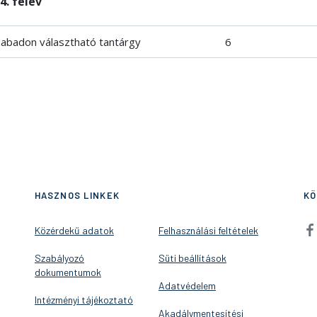
4. félév
abadon választható tantárgy
6
HASZNOS LINKEK
KÖ
Közérdekű adatok
Felhasználási feltételek
Szabályozó
Süti beállítások
dokumentumok
Adatvédelem
Intézményi tájékoztató
Akadálymentesítési