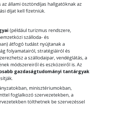
s az állami ösztöndíjas hallgatóknak az
 díjat kell fizetniük.
gyai
(például turizmus rendszere,
nemzetközi szálloda- és
n) átfogó tudást nyújtanak a
 folyamatairól, stratégiáiról és
zerezhetsz a szállodaipar, vendéglátás, a
nek módszereiről és eszközeiről is. Az
nosabb gazdaságtudományi tantárgyak
ítják.
mányzatokban, minisztériumokban,
nttel foglalkozó szervezetekben, a
ervezetekben tölthetnek be szervezéssel