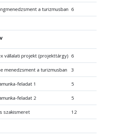
ingmenedzsment a turizmusban
6
év
 vállalati projekt (projekttárgy)
6
e menedzsment a turizmusban
3
amunka-feladat 1
5
amunka-feladat 2
5
is szakismeret
12