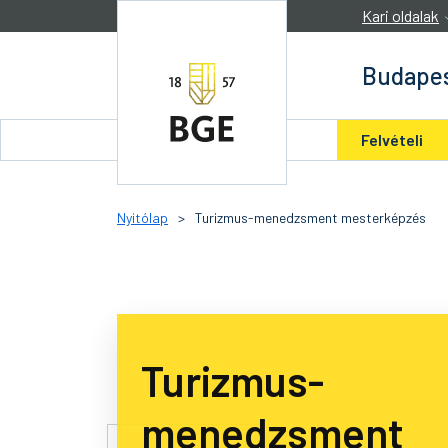
Ugrás a tartalomra
Kari oldalak
Budapes
Felvételi
Nyitólap
>
Turizmus-menedzsment mesterképzés
Turizmus-
menedzsment