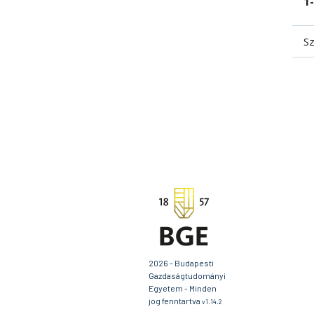
1-
Sz
2026 - Budapesti
Gazdaságtudományi
Egyetem - Minden
jog fenntartva
v1.14.2