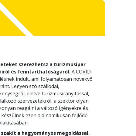
teket szerezhetsz a turizmusipar
iról és fenntarthatóságáról.
A COVID-
désnek indult, ami folyamatosan növekvő
ánt. Legyen szó szállodai,
nységről, illetve turizmusirányítással,
alkozó szervezetekről, a szektor olyan
onyan reagálni a változó igényekre és
e készülnek ezen a dinamikusan fejlődő
alakításában.
 szakít a hagyományos megoldással.