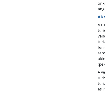
önkö
ango
A k
A t
turi
ven
tur
fenn
rend
okle
(pé
A v
turi
tur
és i