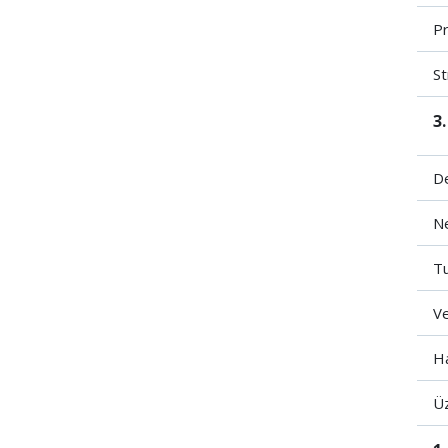
Pr
S
3.
De
N
Tu
V
H
Üz